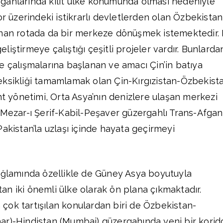
gahlarında kilit ülke konumunda olması nedeniyle
or üzerindeki istikrarlı devletlerden olan Özbekistan
anan rotada da bir merkeze dönüşmek istemektedir.
iştirmeye çalıştığı çeşitli projeler vardır. Bunlarda
lite çalışmalarına başlanan ve amacı Çin’in batıya
eksikliği tamamlamak olan Çin-Kırgızistan-Özbekist
nt yönetimi, Orta Asya’nın denizlere ulaşan merkezi
-Mezar-ı Şerif-Kabil-Peşaver güzergahlı Trans-Afgan
akistan’la uzlaşı içinde hayata geçirmeyi
bağlamında özellikle de Güney Asya boyutuyla
n iki önemli ülke olarak ön plana çıkmaktadır.
çok tartışılan konulardan biri de Özbekistan-
ar)-Hindistan (Mumbai) güzergahında yeni bir korid