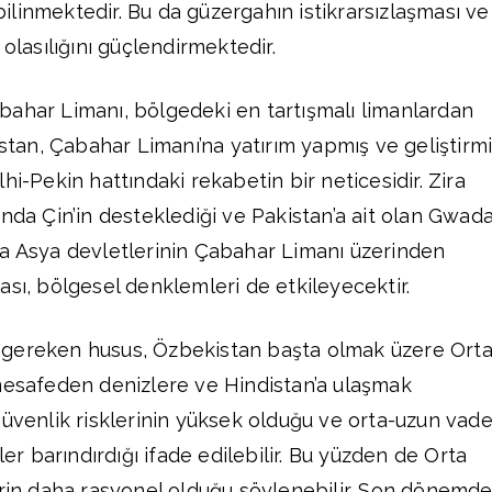
linmektedir. Bu da güzergahın istikrarsızlaşması ve
 olasılığını güçlendirmektedir.
bahar Limanı, bölgedeki en tartışmalı limanlardan
istan, Çabahar Limanı’na yatırım yapmış ve geliştirm
hi-Pekin hattındaki rekabetin bir neticesidir. Zira
ında Çin’in desteklediği ve Pakistan’a ait olan Gwad
ta Asya devletlerinin Çabahar Limanı üzerinden
ası, bölgesel denklemleri de etkileyecektir.
 gereken husus, Özbekistan başta olmak üzere Ort
mesafeden denizlere ve Hindistan’a ulaşmak
güvenlik risklerinin yüksek olduğu ve orta-uzun vad
ler barındırdığı ifade edilebilir. Bu yüzden de Orta
erin daha rasyonel olduğu söylenebilir. Son dönemd