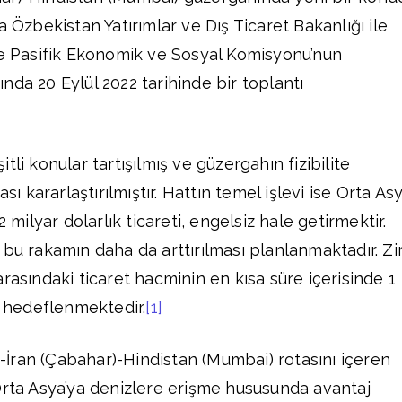
a Özbekistan Yatırımlar ve Dış Ticaret Bakanlığı ile
ve Pasifik Ekonomik ve Sosyal Komisyonu’nun
nda 20 Eylül 2022 tarihinde bir toplantı
tli konular tartışılmış ve güzergahın fizibilite
ası kararlaştırılmıştır. Hattın temel işlevi ise Orta As
2 milyar dolarlık ticareti, engelsiz hale getirmektir.
 bu rakamın daha da arttırılması planlanmaktadır. Zi
rasındaki ticaret hacminin en kısa süre içerisinde 1
ı hedeflenmektedir.
[1]
İran (Çabahar)-Hindistan (Mumbai) rotasını içeren
Orta Asya’ya denizlere erişme hususunda avantaj