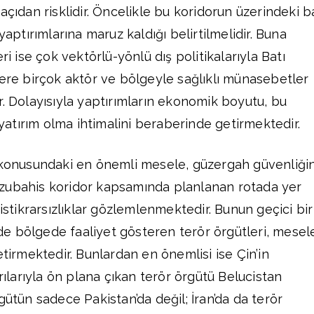
açıdan risklidir. Öncelikle bu koridorun üzerindeki b
yaptırımlarına maruz kaldığı belirtilmelidir. Buna
ri ise çok vektörlü-yönlü dış politikalarıyla Batı
zere birçok aktör ve bölgeyle sağlıklı münasebetler
r. Dolayısıyla yaptırımların ekonomik boyutu, bu
r yatırım olma ihtimalini beraberinde getirmektedir.
r konusundaki en önemli mesele, güzergah güvenliği
zubahis koridor kapsamında planlanan rotada yer
 istikrarsızlıklar gözlemlenmektedir. Bunun geçici bir
e bölgede faaliyet gösteren terör örgütleri, mesel
etirmektedir. Bunlardan en önemlisi ise Çin’in
ırılarıyla ön plana çıkan terör örgütü Belucistan
gütün sadece Pakistan’da değil; İran’da da terör