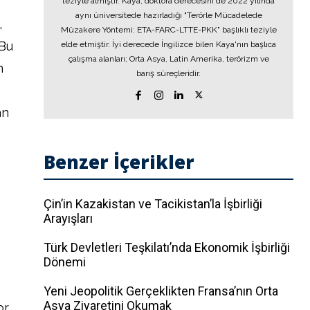
teziyle almıştır. Kaya, doktora derecesini de 2022 yılında
aynı üniversitede hazırladığı "Terörle Mücadelede
,
Müzakere Yöntemi: ETA-FARC-LTTE-PKK" başlıklı teziyle
 Bu
elde etmiştir. İyi derecede İngilizce bilen Kaya'nın başlıca
çalışma alanları; Orta Asya, Latin Amerika, terörizm ve
n
barış süreçleridir.
an
Benzer İçerikler
Çin’in Kazakistan ve Tacikistan’la İşbirliği
Arayışları
Türk Devletleri Teşkilatı’nda Ekonomik İşbirliği
Dönemi
Yeni Jeopolitik Gerçeklikten Fransa’nın Orta
Asya Ziyaretini Okumak
or