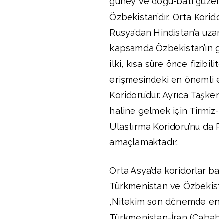
güney ve doğu-batı güzer
Özbekistan’dır. Orta Korid
Rusya’dan Hindistan’a uz
kapsamda Özbekistan’ın gel
ilki, kısa süre önce fizibi
erişmesindeki en önemli 
Koridoru’dur. Ayrıca Taşke
haline gelmek için Tirmiz
Ulaştırma Koridoru’nu da P
amaçlamaktadır.
Orta Asya’da koridorlar 
Türkmenistan ve Özbekista
,Nitekim son dönemde en 
Türkmenistan-İran (Çabah