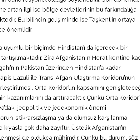
ne artan ilgi ise bölge devletlerinin bu farkındalığa
edir. Bu bilincin gelişiminde ise Taşkent’in ortaya
e önemlidir.
a uyumlu bir biçimde Hindistan’ı da içerecek bir
tartışılmaktadır. Zira Afganistan’ın Herat kentine ka
gahı’nın Pakistan üzerinden Hindistan’a kadar
apis Lazuli ile Trans-Afgan Ulaştırma Koridoru’nun
rleştirilmesi, Orta Koridor’un kapsamını genişletece
nin kazanımlarını da arttıracaktır. Çünkü Orta Koridor
sya’daki jeopolitik ve jeoekonomik önemi
orun istikrarsızlaşma ya da olumsuz karşılanma
 kıyasla çok daha zayıftır. Üstelik Afganistan’ın
lenmesi de oldukça mühimdir. Çünkü bu durum, söz