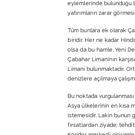
eylemlerinde bulunduğu bi
yatırımların zarar görmesi
Tüm bunlara ek olarak Ça
biridir. Her ne kadar Hind
olsa da bu hamle, Yeni Del
Çabahar Limanı’nın karşıs
Limanı bulunmaktadır. Or
denizlere açılmaya çalışm
Bu noktada vurgulanması
Asya ülkelerinin en kısa 
istemesidir. Lakin bunun 
fırsatlardan ziyade; tehdit
Koridor merkezli girişiml