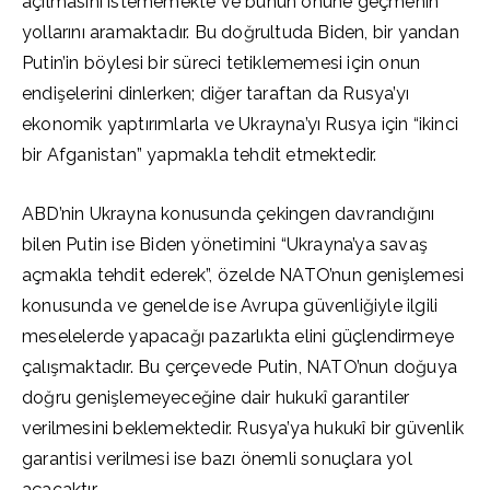
açılmasını istememekte ve bunun önüne geçmenin
yollarını aramaktadır. Bu doğrultuda Biden, bir yandan
Putin’in böylesi bir süreci tetiklememesi için onun
endişelerini dinlerken; diğer taraftan da Rusya’yı
ekonomik yaptırımlarla ve Ukrayna’yı Rusya için “ikinci
bir Afganistan” yapmakla tehdit etmektedir.
ABD’nin Ukrayna konusunda çekingen davrandığını
bilen Putin ise Biden yönetimini “Ukrayna’ya savaş
açmakla tehdit ederek”, özelde NATO’nun genişlemesi
konusunda ve genelde ise Avrupa güvenliğiyle ilgili
meselelerde yapacağı pazarlıkta elini güçlendirmeye
çalışmaktadır. Bu çerçevede Putin, NATO’nun doğuya
doğru genişlemeyeceğine dair hukukî garantiler
verilmesini beklemektedir. Rusya’ya hukukî bir güvenlik
garantisi verilmesi ise bazı önemli sonuçlara yol
açacaktır.