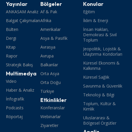
Yayınlar
Bölgeler
Konular
ANKASAM Analiz
Af & Pak
Eğitim
Balgat Çalışmaları
Afrika
İklim & Enerji
Bülten
Amerikalar
İnsan Hakları,
Demokrasi & Sivil
Dergi
Asya & Pasifik
Toplum
Kitap
Avrasya
Jeopolitik, Lojistik &
Ulaştırma Koridorları
Rapor
Avrupa
Küresel Ekonomi &
Stratejik Bakış
Balkanlar
Kalkınma
Multimedya
Orta Asya
Küresel Sağlık
Video
Orta Doğu
Savunma & Güvenlik
Haber & Analiz
Türkiye
Teknoloji & Bilgi
İnfografik
Etkinlikler
Toplum, Kültür &
Podcasts
Konferanslar
Kimlik
Röportaj
Webinarlar
Uluslararası &
Bölgesel Örgütler
Ziyaretler
Analiz