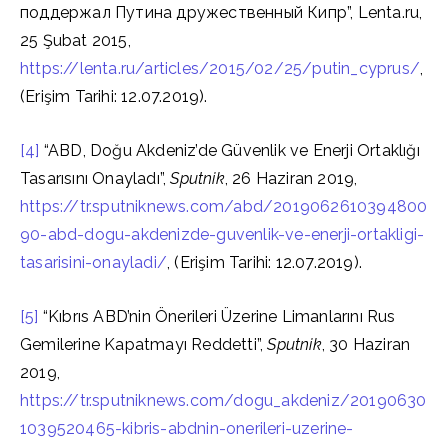
поддержал Путина дружественный Кипр”, Lenta.ru,
25 Şubat 2015,
https://lenta.ru/articles/2015/02/25/putin_cyprus/
,
(Erişim Tarihi: 12.07.2019).
[4]
“ABD, Doğu Akdeniz’de Güvenlik ve Enerji Ortaklığı
Tasarısını Onayladı”,
Sputnik
, 26 Haziran 2019,
https://tr.sputniknews.com/abd/2019062610394800
90-abd-dogu-akdenizde-guvenlik-ve-enerji-ortakligi-
tasarisini-onayladi/
, (Erişim Tarihi: 12.07.2019).
[5]
“Kıbrıs ABD’nin Önerileri Üzerine Limanlarını Rus
Gemilerine Kapatmayı Reddetti”,
Sputnik
, 30 Haziran
2019,
https://tr.sputniknews.com/dogu_akdeniz/20190630
1039520465-kibris-abdnin-onerileri-uzerine-