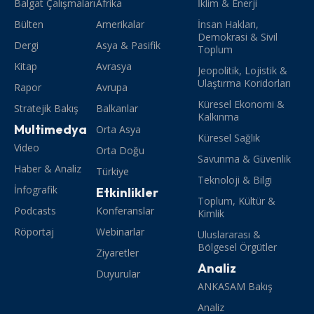
Balgat Çalışmaları
Afrika
İklim & Enerji
Bülten
Amerikalar
İnsan Hakları,
Demokrasi & Sivil
Dergi
Asya & Pasifik
Toplum
Kitap
Avrasya
Jeopolitik, Lojistik &
Ulaştırma Koridorları
Rapor
Avrupa
Küresel Ekonomi &
Stratejik Bakış
Balkanlar
Kalkınma
Multimedya
Orta Asya
Küresel Sağlık
Video
Orta Doğu
Savunma & Güvenlik
Haber & Analiz
Türkiye
Teknoloji & Bilgi
İnfografik
Etkinlikler
Toplum, Kültür &
Podcasts
Konferanslar
Kimlik
Röportaj
Webinarlar
Uluslararası &
Bölgesel Örgütler
Ziyaretler
Analiz
Duyurular
ANKASAM Bakış
Analiz