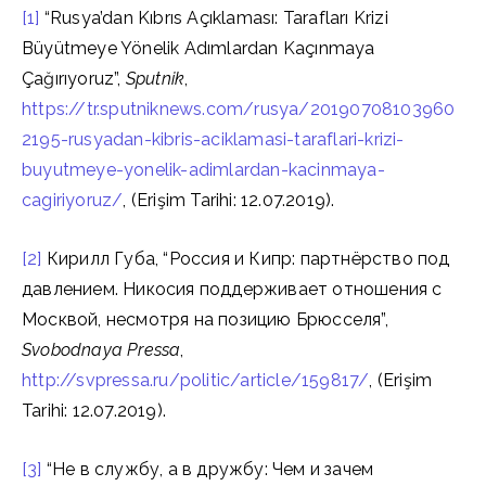
[1]
“Rusya’dan Kıbrıs Açıklaması: Tarafları Krizi
Büyütmeye Yönelik Adımlardan Kaçınmaya
Çağırıyoruz”,
Sputnik
,
https://tr.sputniknews.com/rusya/20190708103960
2195-rusyadan-kibris-aciklamasi-taraflari-krizi-
buyutmeye-yonelik-adimlardan-kacinmaya-
cagiriyoruz/
, (Erişim Tarihi: 12.07.2019).
[2]
Кирилл Губа, “Россия и Кипр: партнёрство под
давлением. Никосия поддерживает отношения с
Москвой, несмотря на позицию Брюсселя”,
Svobodnaya Pressa
,
http://svpressa.ru/politic/article/159817/
, (Erişim
Tarihi: 12.07.2019).
[3]
“Не в службу, а в дружбу: Чем и зачем