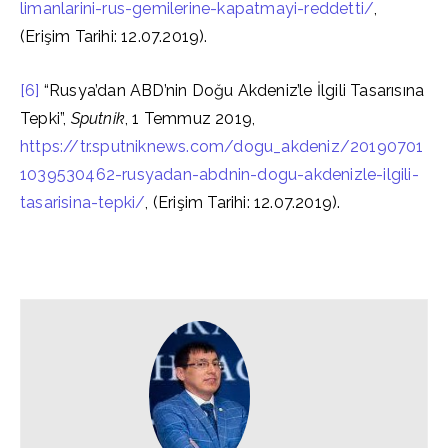
limanlarini-rus-gemilerine-kapatmayi-reddetti/
,
(Erişim Tarihi: 12.07.2019).
[6]
“Rusya’dan ABD’nin Doğu Akdeniz’le İlgili Tasarısına
Tepki”,
Sputnik
, 1 Temmuz 2019,
https://tr.sputniknews.com/dogu_akdeniz/20190701
1039530462-rusyadan-abdnin-dogu-akdenizle-ilgili-
tasarisina-tepki/
, (Erişim Tarihi: 12.07.2019).