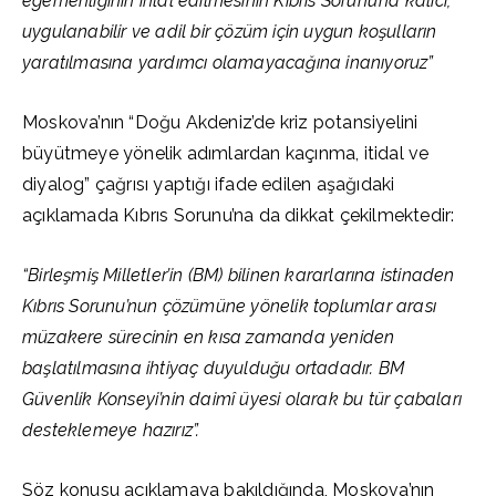
egemenliğinin ihlal edilmesinin Kıbrıs Sorunu’na kalıcı,
uygulanabilir ve adil bir çözüm için uygun koşulların
yaratılmasına yardımcı olamayacağına inanıyoruz”
Moskova’nın “Doğu Akdeniz’de kriz potansiyelini
büyütmeye yönelik adımlardan kaçınma, itidal ve
diyalog” çağrısı yaptığı ifade edilen aşağıdaki
açıklamada Kıbrıs Sorunu’na da dikkat çekilmektedir:
“Birleşmiş Milletler’in (BM) bilinen kararlarına istinaden
Kıbrıs Sorunu’nun çözümüne yönelik toplumlar arası
müzakere sürecinin en kısa zamanda yeniden
başlatılmasına ihtiyaç duyulduğu ortadadır. BM
Güvenlik Konseyi’nin daimî üyesi olarak bu tür çabaları
desteklemeye hazırız”.
Söz konusu açıklamaya bakıldığında, Moskova’nın