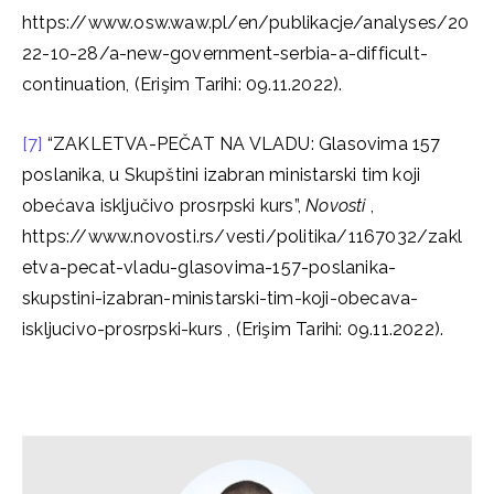
https://www.osw.waw.pl/en/publikacje/analyses/20
22-10-28/a-new-government-serbia-a-difficult-
continuation, (Erişim Tarihi: 09.11.2022).
[7]
“ZAKLETVA-PEČAT NA VLADU: Glasovima 157
poslanika, u Skupštini izabran ministarski tim koji
obećava isključivo prosrpski kurs”,
Novosti
,
https://www.novosti.rs/vesti/politika/1167032/zakl
etva-pecat-vladu-glasovima-157-poslanika-
skupstini-izabran-ministarski-tim-koji-obecava-
iskljucivo-prosrpski-kurs , (Erişim Tarihi: 09.11.2022).