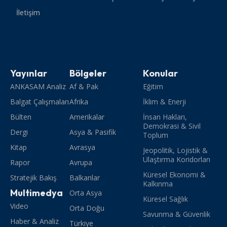
İletişim
Yayınlar
Bölgeler
Konular
ANKASAM Analiz
Af & Pak
Eğitim
Balgat Çalışmaları
Afrika
İklim & Enerji
Bülten
Amerikalar
İnsan Hakları,
Demokrasi & Sivil
Dergi
Asya & Pasifik
Toplum
Kitap
Avrasya
Jeopolitik, Lojistik &
Ulaştırma Koridorları
Rapor
Avrupa
Küresel Ekonomi &
Stratejik Bakış
Balkanlar
Kalkınma
Multimedya
Orta Asya
Küresel Sağlık
Video
Orta Doğu
Savunma & Güvenlik
Haber & Analiz
Türkiye