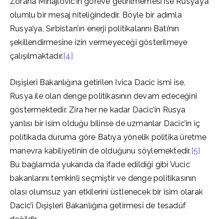
Zorana Mihajlovic’in göreve getirilmemesi ise Rusya’ya
olumlu bir mesaj niteliğindedir. Böyle bir adımla
Rusya’ya, Sırbistan’ın enerji politikalarını Batı’nın
şekillendirmesine izin vermeyeceği gösterilmeye
çalışılmaktadır.
[4]
Dışişleri Bakanlığına getirilen Ivica Dacic ismi ise,
Rusya ile olan denge politikasının devam edeceğini
göstermektedir. Zira her ne kadar Dacic’in Rusya
yanlısı bir isim olduğu bilinse de uzmanlar Dacic’in iç
politikada duruma göre Batıya yönelik politika üretme
manevra kabiliyetinin de olduğunu söylemektedir.
[5]
Bu bağlamda yukarıda da ifade edildiği gibi Vucic
bakanlarını temkinli seçmiştir ve denge politikasının
olası olumsuz yan etkilerini üstlenecek bir isim olarak
Dacic’i Dışişleri Bakanlığına getirmesi de tesadüf