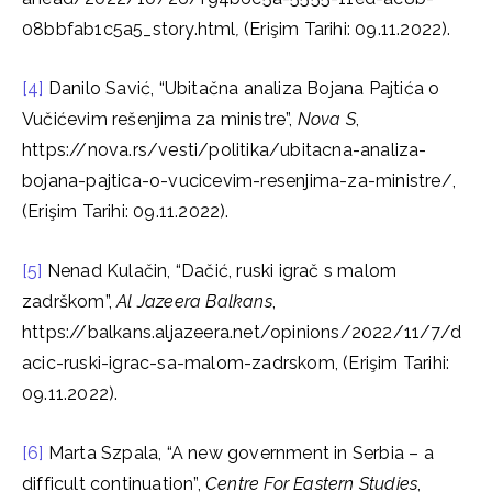
08bbfab1c5a5_story.html
,
(Erişim Tarihi: 09.11.2022).
[4]
Danilo Savić, “Ubitačna analiza Bojana Pajtića o
Vučićevim rešenjima za ministre”,
Nova S
,
https://nova.rs/vesti/politika/ubitacna-analiza-
bojana-pajtica-o-vucicevim-resenjima-za-ministre/,
(Erişim Tarihi: 09.11.2022).
[5]
Nenad Kulačin, “Dačić, ruski igrač s malom
zadrškom”,
Al Jazeera Balkans
,
https://balkans.aljazeera.net/opinions/2022/11/7/d
acic-ruski-igrac-sa-malom-zadrskom, (Erişim Tarihi:
09.11.2022).
[6]
Marta Szpala, “A new government in Serbia – a
difficult continuation”,
Centre For Eastern Studies
,