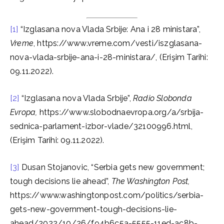
[1]
“Izglasana nova Vlada Srbije: Ana i 28 ministara”,
Vreme
, https://www.vreme.com/vesti/iszglasana-
nova-vlada-srbije-ana-i-28-ministara/, (Erişim Tarihi:
09.11.2022).
[2]
“Izglasana nova Vlada Srbije”,
Radio Slobonda
Evropa,
https://www.slobodnaevropa.org/a/srbija-
sednica-parlament-izbor-vlade/32100996.html,
(Erişim Tarihi: 09.11.2022).
[3]
Dusan Stojanovic, “Serbia gets new government;
tough decisions lie ahead”,
The Washington Post,
https://www.washingtonpost.com/politics/serbia-
gets-new-government-tough-decisions-lie-
ahead/2022/10/26/f94b6c5a-5555-11ed-ac8b-