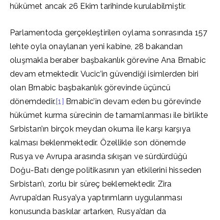
hükümet ancak 26 Ekim tarihinde kurulabilmiştir.
Parlamentoda gerçekleştirilen oylama sonrasında 157
lehte oyla onaylanan yeni kabine, 28 bakandan
oluşmakla beraber başbakanlık görevine Ana Brnabic
devam etmektedir. Vucic’in güvendiği isimlerden biri
olan Brnabic başbakanlık görevinde üçüncü
dönemdedir.
[1]
Brnabic’in devam eden bu görevinde
hükümet kurma sürecinin de tamamlanması ile birlikte
Sırbistan’ın birçok meydan okuma ile karşı karşıya
kalması beklenmektedir. Özellikle son dönemde
Rusya ve Avrupa arasında sıkışan ve sürdürdüğü
Doğu-Batı denge politikasının yan etkilerini hisseden
Sırbistan’ı, zorlu bir süreç beklemektedir. Zira
Avrupa’dan Rusya’ya yaptırımların uygulanması
konusunda baskılar artarken, Rusya’dan da