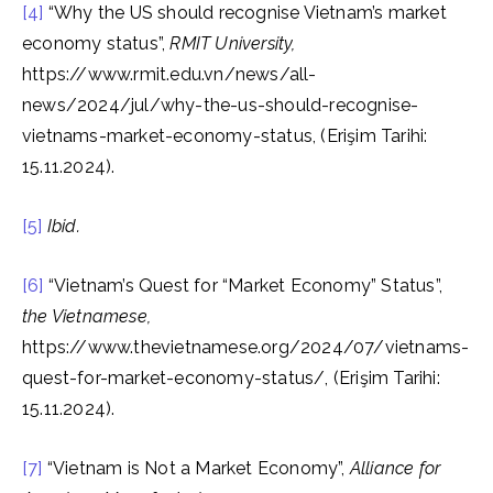
[4]
“Why the US should recognise Vietnam’s market
economy status”,
RMIT University,
https://www.rmit.edu.vn/news/all-
news/2024/jul/why-the-us-should-recognise-
vietnams-market-economy-status, (Erişim Tarihi:
15.11.2024).
[5]
Ibid.
[6]
“Vietnam’s Quest for “Market Economy” Status”,
the Vietnamese,
https://www.thevietnamese.org/2024/07/vietnams-
quest-for-market-economy-status/, (Erişim Tarihi:
15.11.2024).
[7]
“Vietnam is Not a Market Economy”,
Alliance for