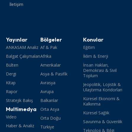
İletişim
Yayınlar
Bölgeler
Konular
ANKASAM Analiz
Af & Pak
Eğitim
Balgat Çalışmaları
Afrika
İklim & Enerji
Bülten
Amerikalar
İnsan Hakları,
Demokrasi & Sivil
Dergi
Asya & Pasifik
Toplum
Kitap
Avrasya
Jeopolitik, Lojistik &
Ulaştırma Koridorları
Rapor
Avrupa
Küresel Ekonomi &
Stratejik Bakış
Balkanlar
Kalkınma
Multimedya
Orta Asya
Küresel Sağlık
Video
Orta Doğu
Savunma & Güvenlik
Haber & Analiz
Türkiye
Teknoloji & Bilgi