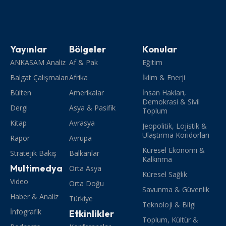
Yayınlar
Bölgeler
Konular
ANKASAM Analiz
Af & Pak
Eğitim
Balgat Çalışmaları
Afrika
İklim & Enerji
Bülten
Amerikalar
İnsan Hakları,
Demokrasi & Sivil
Dergi
Asya & Pasifik
Toplum
Kitap
Avrasya
Jeopolitik, Lojistik &
Ulaştırma Koridorları
Rapor
Avrupa
Küresel Ekonomi &
Stratejik Bakış
Balkanlar
Kalkınma
Multimedya
Orta Asya
Küresel Sağlık
Video
Orta Doğu
Savunma & Güvenlik
Haber & Analiz
Türkiye
Teknoloji & Bilgi
İnfografik
Etkinlikler
Toplum, Kültür &