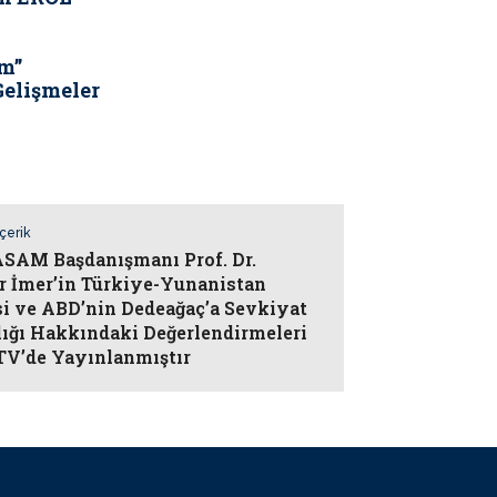
m”
Gelişmeler
İçerik
AM Başdanışmanı Prof. Dr.
r İmer’in Türkiye-Yunanistan
isi ve ABD’nin Dedeağaç’a Sevkiyat
lığı Hakkındaki Değerlendirmeleri
TV’de Yayınlanmıştır