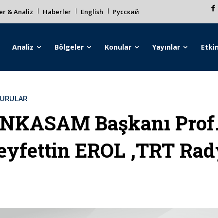
r & Analiz
Haberler
English
Русский
Analiz
Bölgeler
Konular
Yayınlar
Etkin
URULAR
NKASAM Başkanı Prof.
eyfettin EROL ,TRT Rad