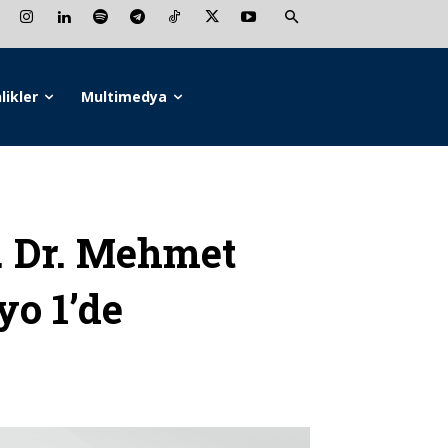
likler
Multimedya
 Dr. Mehmet
yo 1’de