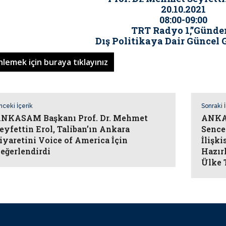
20.10.2021
08:00-09:00
TRT Radyo 1,”Günde
Dış Politikaya Dair Güncel 
nlemek için buraya tıklayınız
nceki İçerik
Sonraki 
NKASAM Başkanı Prof. Dr. Mehmet
ANKAS
eyfettin Erol, Taliban’ın Ankara
Sence
iyaretini Voice of America İçin
İlişk
eğerlendirdi
Hazır
Ülke 