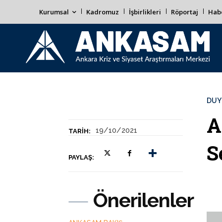
Kurumsal
Kadromuz
İşbirlikleri
Röportaj
Habe
DUY
A
19/10/2021
TARIH:
S
PAYLAŞ:
Önerilenler