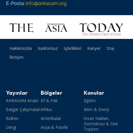
E-Posta:
info@ankasam.org
Hakkımızda
Kadromuz
İşbirlikleri
Kariyer
Staj
İletişim
Yayınlar
Bölgeler
Konular
ANKASAM Analiz
Af & Pak
Eğitim
Balgat Çalışmaları
Afrika
İklim & Enerji
Bülten
Amerikalar
İnsan Hakları,
Demokrasi & Sivil
Dergi
Asya & Pasifik
Toplum