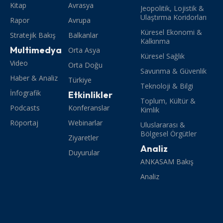
Kitap
Avrasya
Jeopolitik, Lojistik &
Ulaştırma Koridorları
Rapor
Avrupa
Küresel Ekonomi &
Stratejik Bakış
Balkanlar
Kalkınma
Multimedya
Orta Asya
Küresel Sağlık
Video
Orta Doğu
Savunma & Güvenlik
Haber & Analiz
Türkiye
Teknoloji & Bilgi
İnfografik
Etkinlikler
Toplum, Kültür &
Podcasts
Konferanslar
Kimlik
Röportaj
Webinarlar
Uluslararası &
Bölgesel Örgütler
Ziyaretler
Analiz
Duyurular
ANKASAM Bakış
Analiz