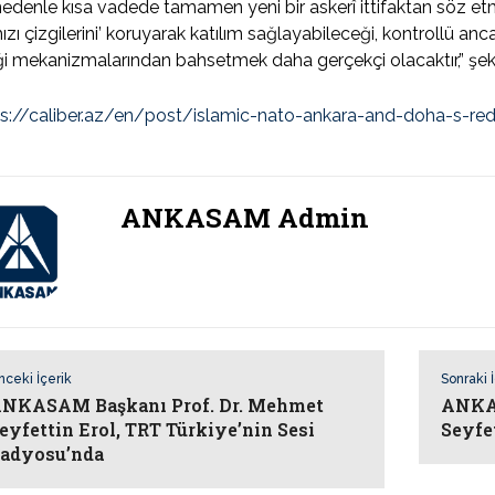
edenle kısa vadede tamamen yeni bir askerî ittifaktan söz et
mızı çizgilerini’ koruyarak katılım sağlayabileceği, kontrollü a
iği mekanizmalarından bahsetmek daha gerçekçi olacaktır,” şe
ps://caliber.az/en/post/islamic-nato-ankara-and-doha-s-red
ANKASAM Admin
nceki İçerik
Sonraki 
NKASAM Başkanı Prof. Dr. Mehmet
ANKAS
eyfettin Erol, TRT Türkiye’nin Sesi
Seyfe
adyosu’nda