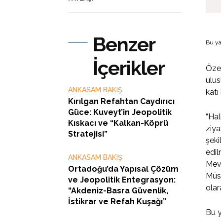
Benzer
Bu ya
İçerikler
Özel
ulus
ANKASAM BAKIŞ
katı
Kırılgan Refahtan Caydırıcı
Güce: Kuveyt’in Jeopolitik
“Hal
Kıskacı ve “Kalkan-Köprü
ziya
Stratejisi”
şeki
edil
ANKASAM BAKIŞ
Mevc
Ortadoğu’da Yapısal Çözüm
Müsl
ve Jeopolitik Entegrasyon:
olar
“Akdeniz-Basra Güvenlik,
İstikrar ve Refah Kuşağı”
Bu y