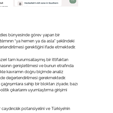
tudies bünyesinde görev yapan bir
atılımının “ya hemen ya da asla” şeklindeki
erlendirilmesi gerektiğini ifade etmektedir.
nzeri tam kurumsallaşmış bir ittifaktan
sının genişletilmesi ve bunun etrafında
likle kavramın doğru biçimde analiz
lde değerlendirilmesi gerekmektedir.
çağrışımlara sahip bir bloktan ziyade, bazı
tik çıkarlarını uyumlaştırma girişimi
 caydırıcılık potansiyelini ve Türkiye’nin