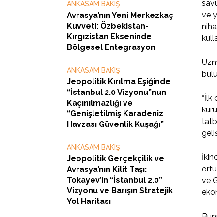
savu
ANKASAM BAKIŞ
ve y
Avrasya’nın Yeni Merkezkaç
Kuvveti: Özbekistan-
niha
Kırgızistan Ekseninde
kull
Bölgesel Entegrasyon
Uzma
ANKASAM BAKIŞ
bul
Jeopolitik Kırılma Eşiğinde
“İstanbul 2.0 Vizyonu”nun
“İlk
Kaçınılmazlığı ve
kuru
“Genişletilmiş Karadeniz
tatb
Havzası Güvenlik Kuşağı”
geli
ANKASAM BAKIŞ
İkin
Jeopolitik Gerçekçilik ve
örtü
Avrasya’nın Kilit Taşı:
Tokayev’in “İstanbul 2.0”
ve G
Vizyonu ve Barışın Stratejik
eko
Yol Haritası
Bunu