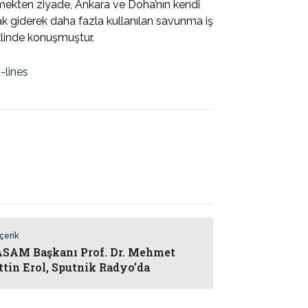
mekten ziyade, Ankara ve Doha’nın kendi
ncak giderek daha fazla kullanılan savunma iş
klinde konuşmuştur.
-lines
İçerik
AM Başkanı Prof. Dr. Mehmet
ttin Erol, Sputnik Radyo’da