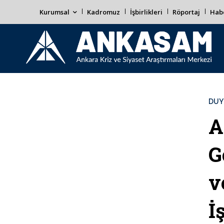
Kurumsal
Kadromuz
İşbirlikleri
Röportaj
Habe
DUY
A
G
v
İ