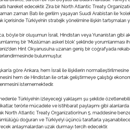
yatlı hareket edecektir. Zira bir North Atlantic Treaty Organizat
aman zaman Batı ile gerilim yaşayan Suudi Arabistan ile ‘kolek
fak içerisinde Türkiye’nin stratejik yönelimine ilişkin tartışmalar
ca, böyle bir oluşumun İsrail, Hindistan veya Yunanistan gibi ak
mlanmış bir ‘Müslüman askerî blok’ şeklinde yorumlanması ih
niz’den Hint Okyanusu’na uzanan geniş bir coğrafyada rekabeti
erlendirmesinde bulunmuştur.
şkan’a göre Ankara, hem İsrail ile ilişkilerin normalleştirilmesin
esini hem de Hindistan ile ortak geliştirmeye çalıştığı ekono
lenmesini istememektedir.
nedenle Türkiye’nin izleyeceği yaklaşım şu şekilde özetlenebil
ikatlar, terörle mücadele ve istihbarat paylaşımı gibi alanlarda i
k North Atlantic Treaty Organization’nun 5. maddesine benze
mlülüğü doğuran ve Türkiye’yi üçüncü taraflarla yaşanabilece
recek anlaşmalardan uzak durmayı tercih edecektir.