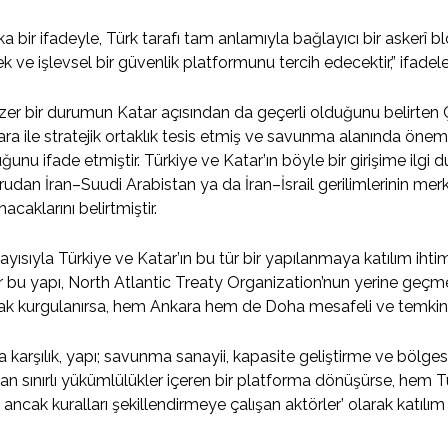
a bir ifadeyle, Türk tarafı tam anlamıyla bağlayıcı bir askerî bl
k ve işlevsel bir güvenlik platformunu tercih edecektir,” ifadel
er bir durumun Katar açısından da geçerli olduğunu belirten 
ra ile stratejik ortaklık tesis etmiş ve savunma alanında önemli 
ğunu ifade etmiştir. Türkiye ve Katar’ın böyle bir girişime ilgi d
udan İran–Suudi Arabistan ya da İran–İsrail gerilimlerinin merk
nacaklarını belirtmiştir.
ayısıyla Türkiye ve Katar’ın bu tür bir yapılanmaya katılım ihtima
 bu yapı, North Atlantic Treaty Organization’nun yerine geçmeyi 
ak kurgulanırsa, hem Ankara hem de Doha mesafeli ve temkinl
 karşılık, yapı; savunma sanayii, kapasite geliştirme ve bölges
an sınırlı yükümlülükler içeren bir platforma dönüşürse, hem T
 ancak kuralları şekillendirmeye çalışan aktörler’ olarak katı