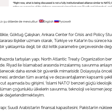
zı şu dillerde de mevcuttur:
English
Русский
likle, Göktuğ Çalışkan, Ankara Center for Crisis and Policy S
lararası ilişkiler uzmanı olarak, Türkiye ve Katar’ın bu sürece k
 bir yaklaşımla değil, bir dizi kritik parametre çerçevesinde değ
ihazırda tartışılan yapı, North Atlantic Treaty Organization be
de, Riyad ile İslamabad arasında imzalanmış savunma anlaşma
llenecek daha esnek bir güvenlik mimarisidir. Dolayısıyla önce
mesi, ardından tüm avantaj ve dezavantajlarının kapsamlı şeki
ut aşamada bu girişimi, ‘İslami NATO’ benzeri güçlü ideolojik 
üman çoğunluklu ülkelerin savunma, teknoloji ve kısmen jeopoli
ak değerlendirmekteyim.
apı; Suudi Arabistan’ın finansal kapasitesini, Pakistan’ın nükleer