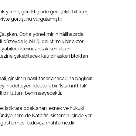
ok yerine, gerektiğinde geri çekilebileceği
eriyle görüşünü vurgulamıştır.
Çalışkan, Doha yönetiminin hâlihazırda
düzeyde iş birliği geliştirmiş bir aktör
uyabileceklerini; ancak kendilerini
ezine çekebilecek katı bir askerî bloktan
li, girişimin nasıl tasarlanacağına bağlıdır.
hedefleyen ideolojik bir ‘İslami ittifak’
i bir tutum benimseyecektir.
el istikrara odaklanan, esnek ve hukuki
ürkiye hem de Katar’ın ‘sistemin içinde yer
lım göstermesi oldukça muhtemeldir.