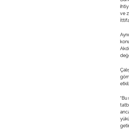
ihti
ve z
İtti
Ayrı
konu
Akde
değ
Çalı
görm
etki
“Bu 
tatb
anca
yükü
geti