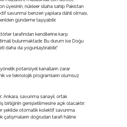
ion üyesinin, nükleer silaha sahip Pakistan
tif savunma’ benzeri yapılara dâhil olması,
ı yeniden gündeme taşıyabilir.
törler tarafından kendilerine karşı
timali bulunmaktadır. Bu durum ise Doğu
 daha da yoğunlaştırabilir,”
e yönelik potansiyel kanalların zarar
mik ve teknolojik programların olumsuz
ir: Ankara, savunma sanayii, ortak
ş birliğinin genişletilmesine açık olacaktır;
r şekilde otomatik kolektif savunma
k çatışmaların doğrudan tarafı hâline