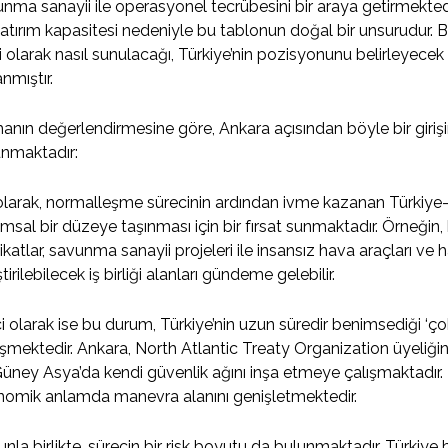
nma sanayii ile operasyonel tecrübesini bir araya getirmekted
atırım kapasitesi nedeniyle bu tablonun doğal bir unsurudur. 
i olarak nasıl sunulacağı, Türkiye’nin pozisyonunu belirleyecek t
anmıştır.
nın değerlendirmesine göre, Ankara açısından böyle bir girişim
unmaktadır:
 olarak, normalleşme sürecinin ardından ivme kazanan Türkiy
msal bir düzeye taşınması için bir fırsat sunmaktadır. Örneğin
ikatlar, savunma sanayii projeleri ile insansız hava araçları v
ştirilebilecek iş birliği alanları gündeme gelebilir.
ci olarak ise bu durum, Türkiye’nin uzun süredir benimsediği ‘çok
şmektedir. Ankara, North Atlantic Treaty Organization üyeliğ
üney Asya’da kendi güvenlik ağını inşa etmeye çalışmaktadır.
nomik anlamda manevra alanını genişletmektedir.
nla birlikte, sürecin bir risk boyutu da bulunmaktadır. Türk