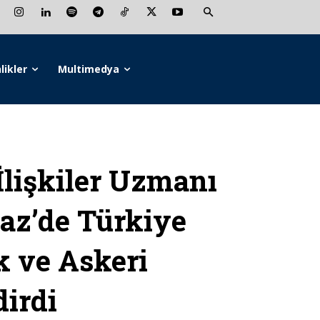
likler
Multimedya
lişkiler Uzmanı
.az’de Türkiye
k ve Askeri
dirdi