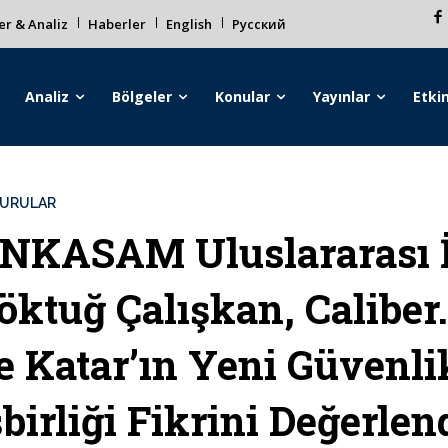
r & Analiz
Haberler
English
Русский
Analiz
Bölgeler
Konular
Yayınlar
Etkin
URULAR
NKASAM Uluslararası İ
öktuğ Çalışkan, Caliber
e Katar’ın Yeni Güvenli
şbirliği Fikrini Değerlen