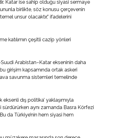
ir. Katar ise sahip olduğu siyasi sermaye
Bununla birlikte, söz konusu çerçevenin
emel unsur olacaktır,” ifadelerini
e katılımın çeşitli cazip yönleri
e–Suudi Arabistan–Katar ekseninin daha
, bu girişim kapsamında ortak askerî
e hava savunma sistemleri temelinde
 eksenli dış politika’ yaklaşımıyla
ini sürdürürken aynı zamanda Basra Körfezi
 Bu da Türkiye’nin hem siyasi hem
iye bu müzakere masasında son derece