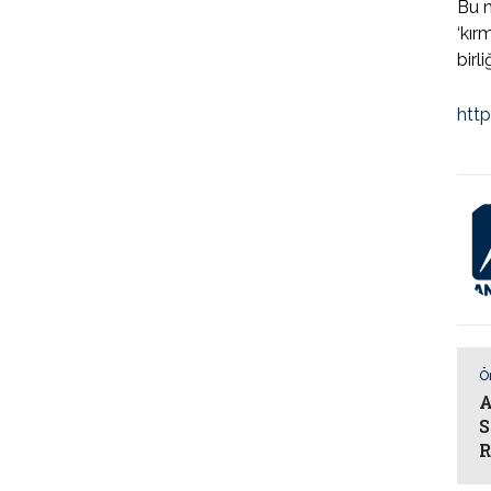
Bu n
‘kır
birl
htt
Ö
A
S
R