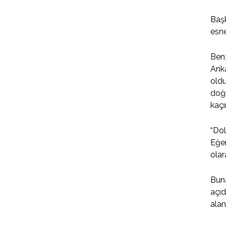
Başk
esne
Benz
Anka
oldu
doğr
kaçı
“Dol
Eğer
olar
Buna
açıd
alan