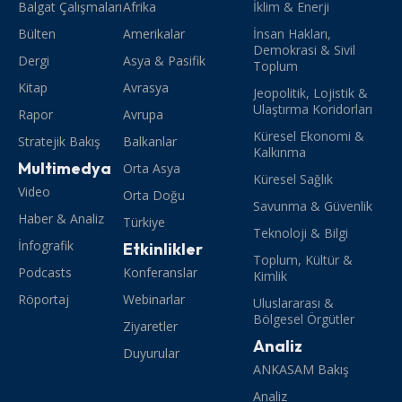
Balgat Çalışmaları
Afrika
İklim & Enerji
Bülten
Amerikalar
İnsan Hakları,
Demokrasi & Sivil
Dergi
Asya & Pasifik
Toplum
Kitap
Avrasya
Jeopolitik, Lojistik &
Ulaştırma Koridorları
Rapor
Avrupa
Küresel Ekonomi &
Stratejik Bakış
Balkanlar
Kalkınma
Multimedya
Orta Asya
Küresel Sağlık
Video
Orta Doğu
Savunma & Güvenlik
Haber & Analiz
Türkiye
Teknoloji & Bilgi
İnfografik
Etkinlikler
Toplum, Kültür &
Podcasts
Konferanslar
Kimlik
Röportaj
Webinarlar
Uluslararası &
Bölgesel Örgütler
Ziyaretler
Analiz
Duyurular
ANKASAM Bakış
Analiz