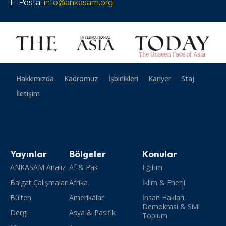
E-Posta:
info@ankasam.org
Hakkımızda
Kadromuz
İşbirlikleri
Kariyer
Staj
İletişim
Yayınlar
Bölgeler
Konular
ANKASAM Analiz
Af & Pak
Eğitim
Balgat Çalışmaları
Afrika
İklim & Enerji
Bülten
Amerikalar
İnsan Hakları,
Demokrasi & Sivil
Dergi
Asya & Pasifik
Toplum