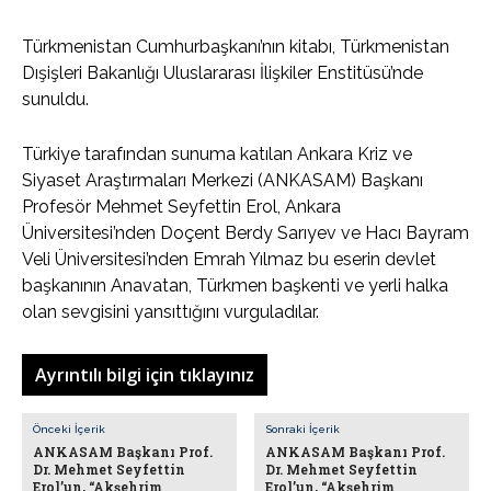
Türkmenistan Cumhurbaşkanı’nın kitabı, Türkmenistan
Dışişleri Bakanlığı Uluslararası İlişkiler Enstitüsü’nde
sunuldu.
Türkiye tarafından sunuma katılan Ankara Kriz ve
Siyaset Araştırmaları Merkezi (ANKASAM) Başkanı
Profesör Mehmet Seyfettin Erol, Ankara
Üniversitesi’nden Doçent Berdy Sarıyev ve Hacı Bayram
Veli Üniversitesi’nden Emrah Yılmaz bu eserin devlet
başkanının Anavatan, Türkmen başkenti ve yerli halka
olan sevgisini yansıttığını vurguladılar.
Ayrıntılı bilgi için tıklayınız
Önceki İçerik
Sonraki İçerik
ANKASAM Başkanı Prof.
ANKASAM Başkanı Prof.
Dr. Mehmet Seyfettin
Dr. Mehmet Seyfettin
Erol’un, “Akşehrim
Erol’un, “Akşehrim