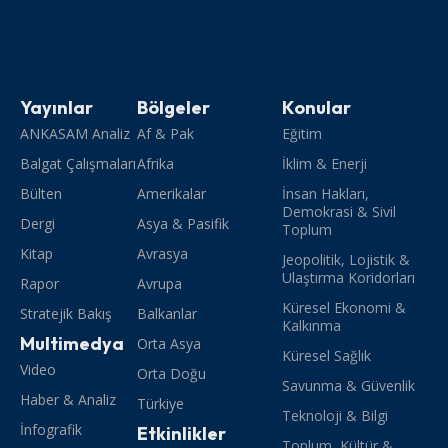
Yayınlar
Bölgeler
Konular
ANKASAM Analiz
Af & Pak
Eğitim
Balgat Çalışmaları
Afrika
İklim & Enerji
Bülten
Amerikalar
İnsan Hakları,
Demokrasi & Sivil
Dergi
Asya & Pasifik
Toplum
Kitap
Avrasya
Jeopolitik, Lojistik &
Ulaştırma Koridorları
Rapor
Avrupa
Küresel Ekonomi &
Stratejik Bakış
Balkanlar
Kalkınma
Multimedya
Orta Asya
Küresel Sağlık
Video
Orta Doğu
Savunma & Güvenlik
Haber & Analiz
Türkiye
Teknoloji & Bilgi
İnfografik
Etkinlikler
Toplum, Kültür &