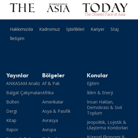
Hakkımızda
Kadromuz
İşbirlikleri
Kariyer
Staj
İletişim
Yayınlar
Bölgeler
Konular
ANKASAM Analiz
Af & Pak
Eğitim
Balgat Çalışmaları
Afrika
İklim & Enerji
Bülten
Amerikalar
İnsan Hakları,
Demokrasi & Sivil
Dergi
Asya & Pasifik
Toplum
Kitap
Avrasya
Jeopolitik, Lojistik &
Ulaştırma Koridorları
Rapor
Avrupa
Küresel Ekonomi &