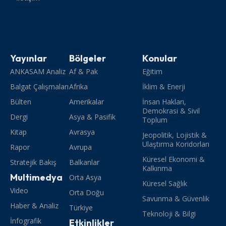
Yayınlar
Bölgeler
Konular
ANKASAM Analiz
Af & Pak
Eğitim
Balgat Çalışmaları
Afrika
İklim & Enerji
Bülten
Amerikalar
İnsan Hakları,
Demokrasi & Sivil
Dergi
Asya & Pasifik
Toplum
Kitap
Avrasya
Jeopolitik, Lojistik &
Ulaştırma Koridorları
Rapor
Avrupa
Küresel Ekonomi &
Stratejik Bakış
Balkanlar
Kalkınma
Multimedya
Orta Asya
Küresel Sağlık
Video
Orta Doğu
Savunma & Güvenlik
Haber & Analiz
Türkiye
Teknoloji & Bilgi
İnfografik
Etkinlikler