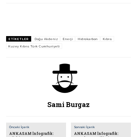
ETIKETLER
Doğu Akdeniz
Enerji
Hidrokarbon
Kıbrıs
Kuzey Kıbrıs Türk Cumhuriyeti
Sami Burgaz
Önceki İçerik
Sonraki İçerik
ANKASAM İnfografik:
ANKASAM İnfografik: