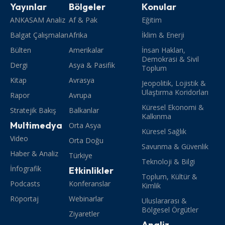
Yayınlar
Bölgeler
Konular
ANKASAM Analiz
Af & Pak
Eğitim
Balgat Çalışmaları
Afrika
İklim & Enerji
Bülten
Amerikalar
İnsan Hakları,
Demokrasi & Sivil
Dergi
Asya & Pasifik
Toplum
Kitap
Avrasya
Jeopolitik, Lojistik &
Ulaştırma Koridorları
Rapor
Avrupa
Küresel Ekonomi &
Stratejik Bakış
Balkanlar
Kalkınma
Multimedya
Orta Asya
Küresel Sağlık
Video
Orta Doğu
Savunma & Güvenlik
Haber & Analiz
Türkiye
Teknoloji & Bilgi
İnfografik
Etkinlikler
Toplum, Kültür &
Podcasts
Konferanslar
Kimlik
Röportaj
Webinarlar
Uluslararası &
Bölgesel Örgütler
Ziyaretler
Analiz