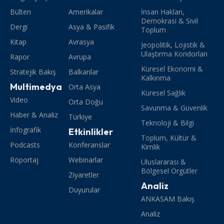
Bülten
Amerikalar
İnsan Hakları,
Demokrasi & Sivil
Dergi
Asya & Pasifik
Toplum
Kitap
Avrasya
Jeopolitik, Lojistik &
Ulaştırma Koridorları
Rapor
Avrupa
Küresel Ekonomi &
Stratejik Bakış
Balkanlar
Kalkınma
Multimedya
Orta Asya
Küresel Sağlık
Video
Orta Doğu
Savunma & Güvenlik
Haber & Analiz
Türkiye
Teknoloji & Bilgi
İnfografik
Etkinlikler
Toplum, Kültür &
Podcasts
Konferanslar
Kimlik
Röportaj
Webinarlar
Uluslararası &
Bölgesel Örgütler
Ziyaretler
Analiz
Duyurular
ANKASAM Bakış
Analiz