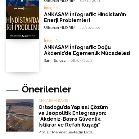
Utkuhan YILDIRIM
-
04/11/2021
İnfografik
ANKASAM İnfografik: Hindistan’ın
Enerji Problemleri
Utkuhan YILDIRIM
-
12/10/2021
İnfografik
ANKASAM İnfografik: Doğu
Akdeniz’de Egemenlik Mücadelesi
Sami Burgaz
-
08/05/2019
Önerilenler
ANKASAM BAKIŞ
Ortadoğu’da Yapısal Çözüm
ve Jeopolitik Entegrasyon:
“Akdeniz-Basra Güvenlik,
İstikrar ve Refah Kuşağı”
Prof. Dr. Mehmet Seyfettin EROL