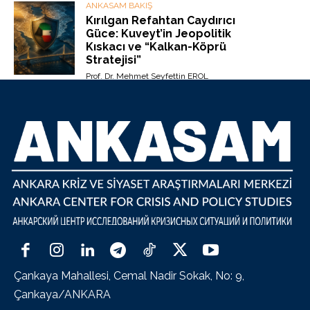
ANKASAM BAKIŞ
Kırılgan Refahtan Caydırıcı
Güce: Kuveyt’in Jeopolitik
Kıskacı ve “Kalkan-Köprü
Stratejisi”
Prof. Dr. Mehmet Seyfettin EROL
Çankaya Mahallesi, Cemal Nadir Sokak, No: 9,
Çankaya/ANKARA