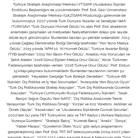
Türkiye Stratejik Araştırmalar Merkezi (YTSAM) Uluslararası İlişkiler
Enstitüsü Başkanlığını da yürütmektedir. Prof. Erol, Gazi Üniversitesi
Stratejik Araştırmalar Merkezi (GAZİSAM) Müdürlüğü görevinde de
bulunmuştur. 2007 yılında Türk Dünyası Yazarlar ve Sanatçılar Vakfı
(TÜRKSAV) “Türk Dünyası Hizmet Ödülü”nü alan Prof. Erol, akademik
anlamdaki çalışmaları ve medyadaki faaliyetlerinden dolayı çok sayıda
ödüle layık görülmüştür. Bunlardan bazıları şu şekilde sıralanabilir: 2013
yılında Çağdaş Demokratlar Birliği Derneği tarafından “Yılın Yazılı Medya
Ödülü”, 2015 yılında “APM 10. Yıl Hizmet Ödülü”, Türkiye Yazarlar Birliği
(TYB) tarafından “2015 Yılın Basın-Fikir Ödülü”, Anadolu Köy Korucuları ve
Şehit Aileleri “2016 Gönül Elçileri Medya Onur Ödülü”, Yörük Türkmen
Federasyonları tarafından verilen “2016 Türkiye Onur Ödülü”. Prof. Erol’un
15 kitap çalışması bulunmaktadır. Bunlardan bazılarının isimleri şu
şekildedir: “Hayalden Gerçeğe Türk Birleşik Devletleri”, “Türkiye-AB
İlişkileri: Dış Politika ve İç Yapı Sorunsalları”, “Avrasya’da Yeni Büyük Oyun”,
“Türk Dış Politikasında Strateji Arayışları”, “Türk Dış Politikasında Güvenlik
Arayışları”, “Türkiye Cumhuriyeti-Rusya Federasyonu İlişkileri”, “Sıcak
Barışın Soğuk Örgütü Yeni NATO”, “Dış Politika Analizinde Teorik
Yaklaşımlar: Türk Dış Politikası Örneği”, “Krizler ve Kriz Yönetimi: Aktörler ve
Örnek Olaylar”, “Kazakistan” ve “Uluslararası İlişkilerde Güncel Sorunlar”.
2002’den bu yana TRT Türkiye’nin sesi ve TRT Radyo 1 (Ankara Radyosu)
“Avrasya Gündemi”, “Stratejik Bakış”, “Küresel Bakış”, “Analiz”, “Dosya”,
“Haber Masası”, “Gündemin Öteki Yüzü” gibi radyo programlarını
gerçekleştirmiş olan Prof. Erol, TRT INT televizyonunda 2004-2007 yılları
arasında “Arayış”, 2007-2010 yılları arasında Kanal A televizyonunda “Sınır