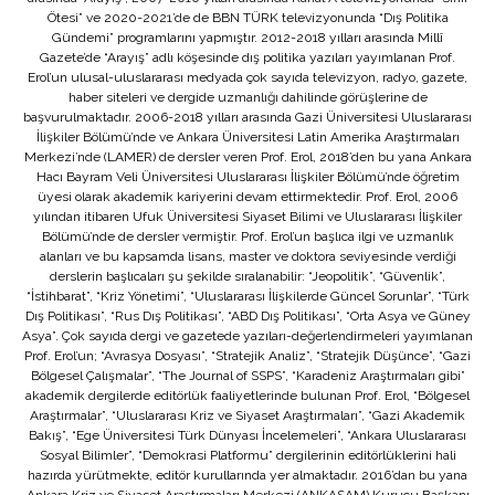
Ötesi” ve 2020-2021’de de BBN TÜRK televizyonunda “Dış Politika
Gündemi” programlarını yapmıştır. 2012-2018 yılları arasında Millî
Gazete’de “Arayış” adlı köşesinde dış politika yazıları yayımlanan Prof.
Erol’un ulusal-uluslararası medyada çok sayıda televizyon, radyo, gazete,
haber siteleri ve dergide uzmanlığı dahilinde görüşlerine de
başvurulmaktadır. 2006-2018 yılları arasında Gazi Üniversitesi Uluslararası
İlişkiler Bölümü’nde ve Ankara Üniversitesi Latin Amerika Araştırmaları
Merkezi’nde (LAMER) de dersler veren Prof. Erol, 2018’den bu yana Ankara
Hacı Bayram Veli Üniversitesi Uluslararası İlişkiler Bölümü’nde öğretim
üyesi olarak akademik kariyerini devam ettirmektedir. Prof. Erol, 2006
yılından itibaren Ufuk Üniversitesi Siyaset Bilimi ve Uluslararası İlişkiler
Bölümü’nde de dersler vermiştir. Prof. Erol’un başlıca ilgi ve uzmanlık
alanları ve bu kapsamda lisans, master ve doktora seviyesinde verdiği
derslerin başlıcaları şu şekilde sıralanabilir: “Jeopolitik”, “Güvenlik”,
“İstihbarat”, “Kriz Yönetimi”, “Uluslararası İlişkilerde Güncel Sorunlar”, “Türk
Dış Politikası”, “Rus Dış Politikası”, “ABD Dış Politikası”, “Orta Asya ve Güney
Asya”. Çok sayıda dergi ve gazetede yazıları-değerlendirmeleri yayımlanan
Prof. Erol’un; “Avrasya Dosyası”, “Stratejik Analiz”, “Stratejik Düşünce”, “Gazi
Bölgesel Çalışmalar”, “The Journal of SSPS”, “Karadeniz Araştırmaları gibi”
akademik dergilerde editörlük faaliyetlerinde bulunan Prof. Erol, “Bölgesel
Araştırmalar”, “Uluslararası Kriz ve Siyaset Araştırmaları”, “Gazi Akademik
Bakış”, “Ege Üniversitesi Türk Dünyası İncelemeleri”, “Ankara Uluslararası
Sosyal Bilimler”, “Demokrasi Platformu” dergilerinin editörlüklerini hali
hazırda yürütmekte, editör kurullarında yer almaktadır. 2016’dan bu yana
Ankara Kriz ve Siyaset Araştırmaları Merkezi (ANKASAM) Kurucu Başkanı