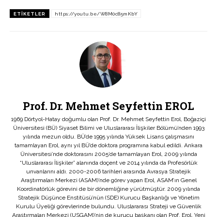
ETIKETLER
https://youtu.be/W8M0c85mKbY
Prof. Dr. Mehmet Seyfettin EROL
1969 Dörtyol-Hatay doğumlu olan Prof. Dr. Mehmet Seyfettin Erol, Boğaziçi
Üniversitesi (BÜ) Siyaset Bilimi ve Uluslararası İlişkiler Bölümü’nden 1993
yılında mezun oldu. BÜ’de 1995 yılında Yüksek Lisans çalışmasını
tamamlayan Erol, aynı yıl BÜ’de doktora programına kabul edildi. Ankara
Üniversitesi’nde doktorasını 2005’de tamamlayan Erol, 2009 yılında
“Uluslararası İlişkiler” alanında doçent ve 2014 yılında da Profesörlük
unvanlarını aldı. 2000-2006 tarihleri arasında Avrasya Stratejik
Araştırmaları Merkezi (ASAM)’nde görev yapan Erol, ASAM’ın Genel
Koordinatörlük görevini de bir dönemliğine yürütmüştür. 2009 yılında
Stratejik Düşünce Enstitüsü’nün (SDE) Kurucu Başkanlığı ve Yönetim
Kurulu Üyeliği görevlerinde bulundu. Uluslararası Strateji ve Güvenlik
Araştırmaları Merkezi (USGAM)’nin de kurucu başkanı olan Prof. Erol, Yeni