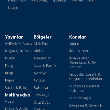
Hakkımızda
Kadromuz
İşbirlikleri
Kariyer
Staj
İletişim
Yayınlar
Bölgeler
Konular
ANKASAM Analiz
Af & Pak
Eğitim
Balgat Çalışmaları
Afrika
İklim & Enerji
Bülten
Amerikalar
İnsan Hakları,
Demokrasi & Sivil
Dergi
Asya & Pasifik
Toplum
Kitap
Avrasya
Jeopolitik, Lojistik &
Ulaştırma Koridorları
Rapor
Avrupa
Küresel Ekonomi &
Stratejik Bakış
Balkanlar
Kalkınma
Multimedya
Orta Asya
Küresel Sağlık
Video
Orta Doğu
Savunma & Güvenlik
Haber & Analiz
Türkiye