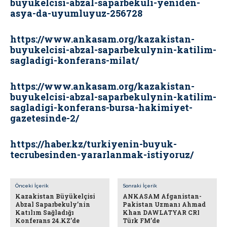
buyukelcisi-abzal-saparbekuli-yeniden-
asya-da-uyumluyuz-256728
https://www.ankasam.org/kazakistan-
buyukelcisi-abzal-saparbekulynin-katilim-
sagladigi-konferans-milat/
https://www.ankasam.org/kazakistan-
buyukelcisi-abzal-saparbekulynin-katilim-
sagladigi-konferans-bursa-hakimiyet-
gazetesinde-2/
https://haber.kz/turkiyenin-buyuk-
tecrubesinden-yararlanmak-istiyoruz/
Önceki İçerik
Sonraki İçerik
Kazakistan Büyükelçisi
ANKASAM Afganistan-
Abzal Saparbekuly’nin
Pakistan Uzmanı Ahmad
Katılım Sağladığı
Khan DAWLATYAR CRI
Konferans 24.KZ’de
Türk FM’de