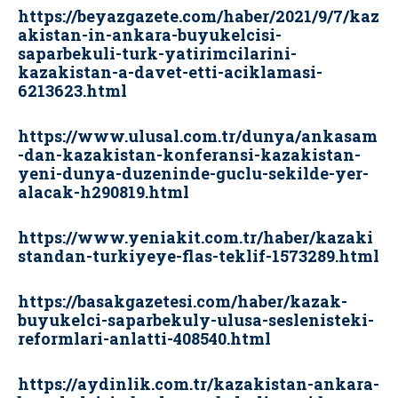
https://beyazgazete.com/haber/2021/9/7/kaz
akistan-in-ankara-buyukelcisi-
saparbekuli-turk-yatirimcilarini-
kazakistan-a-davet-etti-aciklamasi-
6213623.html
https://www.ulusal.com.tr/dunya/ankasam
-dan-kazakistan-konferansi-kazakistan-
yeni-dunya-duzeninde-guclu-sekilde-yer-
alacak-h290819.html
https://www.yeniakit.com.tr/haber/kazaki
standan-turkiyeye-flas-teklif-1573289.html
https://basakgazetesi.com/haber/kazak-
buyukelci-saparbekuly-ulusa-seslenisteki-
reformlari-anlatti-408540.html
https://aydinlik.com.tr/kazakistan-ankara-