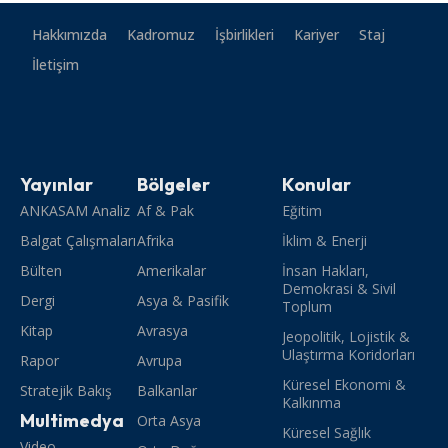
Hakkımızda
Kadromuz
İşbirlikleri
Kariyer
Staj
İletişim
Yayınlar
Bölgeler
Konular
ANKASAM Analiz
Af & Pak
Eğitim
Balgat Çalışmaları
Afrika
İklim & Enerji
Bülten
Amerikalar
İnsan Hakları,
Demokrasi & Sivil
Dergi
Asya & Pasifik
Toplum
Kitap
Avrasya
Jeopolitik, Lojistik &
Ulaştırma Koridorları
Rapor
Avrupa
Küresel Ekonomi &
Stratejik Bakış
Balkanlar
Kalkınma
Multimedya
Orta Asya
Küresel Sağlık
Video