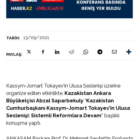
13/09/2021
TARIH:
PAYLAŞ:
Kassym-Jomart Tokayev’in Ulusa Seslenişi üzerine
organize edilen etkinlikte,
Kazakistan Ankara
Büyükelçisi Abzal Saparbekuly
“
Kazakistan
Cumhurbaşkanı Kassym-Jomart Tokayev’in Ulusa
Seslenişi: Sistemli Reformlara Devam
” başlıklı
konuşma yaptı.
ANKASAM Başkanı Prof. Dr. Mehmet Seyfettin Erol’unda