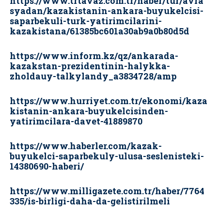
https://www.trtavaz.com.tr/haber/tur/avra
syadan/kazakistanin-ankara-buyukelcisi-
saparbekuli-turk-yatirimcilarini-
kazakistana/61385bc601a30ab9a0b80d5d
https://www.inform.kz/qz/ankarada-
kazakstan-prezidentinin-halykka-
zholdauy-talkylandy_a3834728/amp
https://www.hurriyet.com.tr/ekonomi/kaza
kistanin-ankara-buyukelcisinden-
yatirimcilara-davet-41889870
https://www.haberler.com/kazak-
buyukelci-saparbekuly-ulusa-seslenisteki-
14380690-haberi/
https://www.milligazete.com.tr/haber/7764
335/is-birligi-daha-da-gelistirilmeli