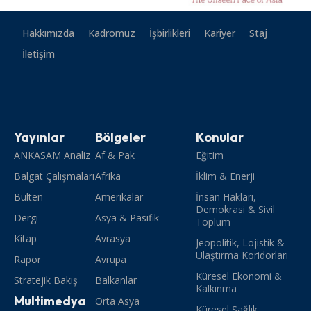
Hakkımızda
Kadromuz
İşbirlikleri
Kariyer
Staj
İletişim
Yayınlar
Bölgeler
Konular
ANKASAM Analiz
Af & Pak
Eğitim
Balgat Çalışmaları
Afrika
İklim & Enerji
Bülten
Amerikalar
İnsan Hakları,
Demokrasi & Sivil
Dergi
Asya & Pasifik
Toplum
Kitap
Avrasya
Jeopolitik, Lojistik &
Ulaştırma Koridorları
Rapor
Avrupa
Küresel Ekonomi &
Stratejik Bakış
Balkanlar
Kalkınma
Multimedya
Orta Asya
Küresel Sağlık