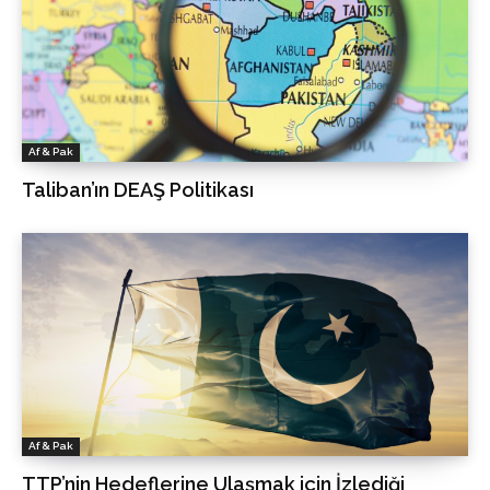
Af & Pak
Taliban’ın DEAŞ Politikası
Af & Pak
TTP’nin Hedeflerine Ulaşmak için İzlediği