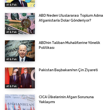
Af & Pak
ABD Neden Uluslararası Toplum Adına
Afganistan’a Dolar Gönderiyor?
Af & Pak
ABD’nin Taliban Muhaliflerine Yönelik
Politikası
Af & Pak
Pakistan Başbakanı’nın Çin Ziyareti
Af & Pak
CICA Ülkelerinin Afgan Sorununa
Yaklaşımı