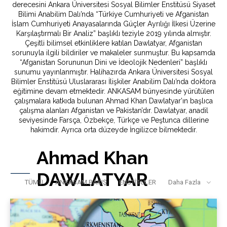
derecesini Ankara Üniversitesi Sosyal Bilimler Enstitüsü Siyaset
Bilimi Anabilim Dalı’nda “Türkiye Cumhuriyeti ve Afganistan
İslam Cumhuriyeti Anayasalarında Güçler Ayrılığı İlkesi Üzerine
Karşılaştırmalı Bir Analiz” başlıklı teziyle 2019 yılında almıştır.
Çeşitli bilimsel etkinliklere katılan Dawlatyar, Afganistan
sorunuyla ilgili bildiriler ve makaleler sunmuştur. Bu kapsamda
“Afganistan Sorununun Dini ve İdeolojik Nedenleri” başlıklı
sunumu yayınlanmıştır. Halihazırda Ankara Üniversitesi Sosyal
Bilimler Enstitüsü Uluslararası İlişkiler Anabilim Dalı’nda doktora
eğitimine devam etmektedir. ANKASAM bünyesinde yürütülen
çalışmalara katkıda bulunan Ahmad Khan Dawlatyar’ın başlıca
çalışma alanları Afganistan ve Pakistan’dır. Dawlatyar, anadil
seviyesinde Farsça, Özbekçe, Türkçe ve Peştunca dillerine
hakimdir. Ayrıca orta düzeyde İngilizce bilmektedir.
Ahmad Khan
DAWLATYAR
TÜMÜ
ANKASAM BAKIŞ
ENSTİTÜLER
Daha Fazla