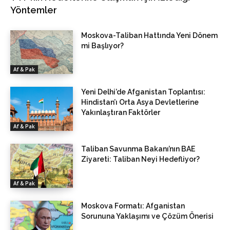
Yöntemler
Moskova-Taliban Hattında Yeni Dönem
mi Başlıyor?
Af & Pak
Yeni Delhi’de Afganistan Toplantısı:
Hindistan’ı Orta Asya Devletlerine
Yakınlaştıran Faktörler
Af & Pak
Taliban Savunma Bakanı’nın BAE
Ziyareti: Taliban Neyi Hedefliyor?
Af & Pak
Moskova Formatı: Afganistan
Sorununa Yaklaşımı ve Çözüm Önerisi