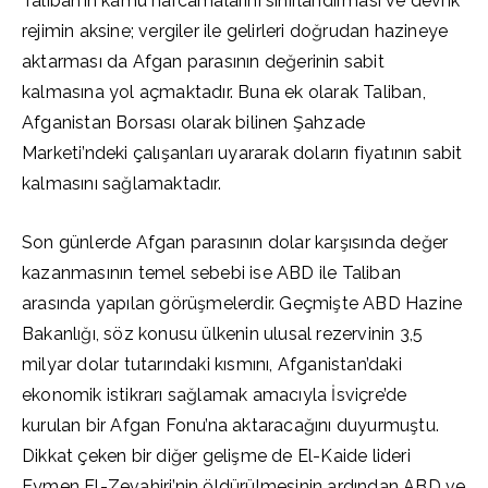
Taliban’ın kamu harcamalarını sınırlandırması ve devrik
rejimin aksine; vergiler ile gelirleri doğrudan hazineye
aktarması da Afgan parasının değerinin sabit
kalmasına yol açmaktadır. Buna ek olarak Taliban,
Afganistan Borsası olarak bilinen Şahzade
Marketi’ndeki çalışanları uyararak doların fiyatının sabit
kalmasını sağlamaktadır.
Son günlerde Afgan parasının dolar karşısında değer
kazanmasının temel sebebi ise ABD ile Taliban
arasında yapılan görüşmelerdir. Geçmişte ABD Hazine
Bakanlığı, söz konusu ülkenin ulusal rezervinin 3,5
milyar dolar tutarındaki kısmını, Afganistan’daki
ekonomik istikrarı sağlamak amacıyla İsviçre’de
kurulan bir Afgan Fonu’na aktaracağını duyurmuştu.
Dikkat çeken bir diğer gelişme de El-Kaide lideri
Eymen El-Zevahiri’nin öldürülmesinin ardından ABD ve