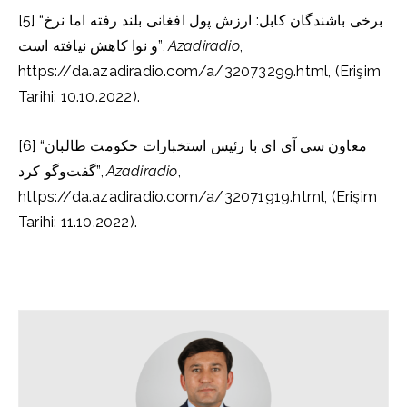
[5] “برخی باشندگان کابل: ارزش پول افغانی بلند رفته اما نرخ‌‌
و نوا کاهش نیافته است”,
Azadiradio
,
https://da.azadiradio.com/a/32073299.html, (Erişim
Tarihi: 10.10.2022).
[6] “معاون سی آی ای با رئیس استخبارات حکومت طالبان
گفت‌وگو کرد”,
Azadiradio
,
https://da.azadiradio.com/a/32071919.html, (Erişim
Tarihi: 11.10.2022).