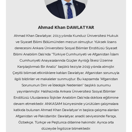
Ahmad Khan DAWLATYAR
Ahmad Khan Dawlatyar, 2013 yılında Kunduz Üniversitesi Hukuk
ve Siyaset Bilimi Bölümü’nden mezun olmuştur. Yüksek lisans
derecesini Ankara Üniversitesi Sosyal Bilimler Enstitüsü Siyaset
Bilimi Anabilim Dalı’nda “Türkiye Cumhuriyeti ve Afganistan İslam
Cumhuriyeti Anayasalarında Güçler Ayrılığı İlkesi Üzerine
Karşılaştırmalı Bir Analiz” başlıklı teziyle 2019 yılında almıştır.
Çeşitli bilimsel etkinliklere katılan Dawlatyar, Afganistan sorunuyla
ilgili bildiriler ve makaleler sunmuştur. Bu kapsamda “Afganistan
Sorununun Dini ve İdeolojik Nedenleri” başlıklı sunumu
yayınlanmıştır. Halihazırda Ankara Üniversitesi Sosyal Bilimler
Enstitüsü Uluslararası İlişkiler Anabilim Dalı’nda doktora eğitimine
devam etmektedir. ANKASAM bünyesinde yürütülen çalışmalara
katkıda bulunan Ahmad Khan Dawlatyar’ın başlıca çalışma alanları
Afganistan ve Pakistan’dır. Dawlatyar, anadil seviyesinde Farsça,
Özbekçe, Türkçe ve Peştunca dillerine hakimdir. Ayrıca orta
düzeyde İngilizce bilmektedir.