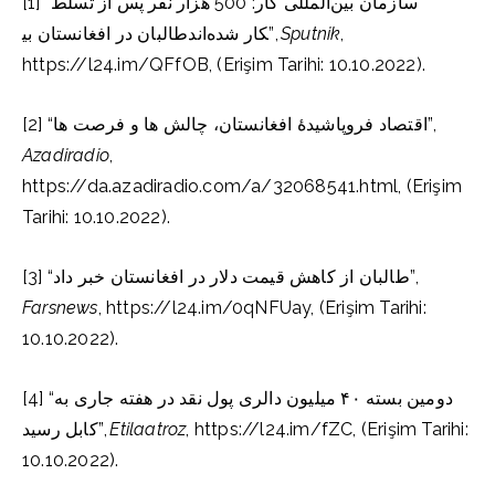
[1] “سازمان بین‌المللی کار: 500 هزار نفر پس از تسلط
طالبان در افغانستان بی‎کار شده‌اند”,
Sputnik
,
https://l24.im/QFfOB, (Erişim Tarihi: 10.10.2022).
[2] “اقتصاد فروپاشیدۀ افغانستان، چالش ها و فرصت ها”,
Azadiradio
,
https://da.azadiradio.com/a/32068541.html, (Erişim
Tarihi: 10.10.2022).
[3] “طالبان از کاهش قیمت دلار در افغانستان خبر داد”,
Farsnews
, https://l24.im/0qNFUay, (Erişim Tarihi:
10.10.2022).
[4] “دومین بسته ۴۰ میلیون دالری پول نقد در هفته جاری به
کابل رسید”,
Etilaatroz
, https://l24.im/fZC, (Erişim Tarihi:
10.10.2022).