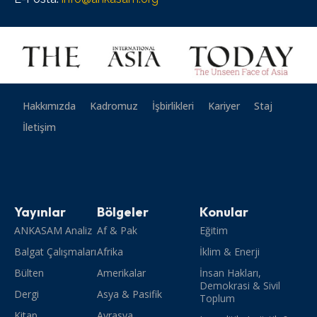
Hakkımızda
Kadromuz
İşbirlikleri
Kariyer
Staj
İletişim
Yayınlar
Bölgeler
Konular
ANKASAM Analiz
Af & Pak
Eğitim
Balgat Çalışmaları
Afrika
İklim & Enerji
Bülten
Amerikalar
İnsan Hakları,
Demokrasi & Sivil
Dergi
Asya & Pasifik
Toplum
Kitap
Avrasya