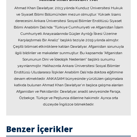
Ahmad Khan Dawlatyar, 2013 yılında Kunduz Üniversitesi Hukuk
ve Siyaset Bilimi Bölümü’nden mezun olmuştur. Yüksek lisans
derecesini Ankara Üniversitesi Sosyal Bilimler Enstitüsü Siyaset
Bilimi Anabilim Dalı’nda “Türkiye Cumhuriyeti ve Afganistan İslam
Cumhuriyeti Anayasalarında Güçler Ayrılığı İlkesi Üzerine
Karşılaştırmalı Bir Analiz” başlıklı teziyle 2019 yılında almıştır.
Çeşitli bilimsel etkinliklere katılan Dawlatyar, Afganistan sorunuyla
ilgili bildiriler ve makaleler sunmuştur. Bu kapsamda “Afganistan
Sorununun Dini ve İdeolojik Nedenleri” başlıklı sunumu
yayınlanmıştır. Halihazırda Ankara Üniversitesi Sosyal Bilimler
Enstitüsü Uluslararası İlişkiler Anabilim Dalı’nda doktora eğitimine
devam etmektedir. ANKASAM bünyesinde yürütülen çalışmalara
katkıda bulunan Ahmad Khan Dawlatyar’ın başlıca çalışma alanları
Afganistan ve Pakistan’dır. Dawlatyar, anadil seviyesinde Farsça,
Özbekçe, Türkçe ve Peştunca dillerine hakimdir. Ayrıca orta
düzeyde İngilizce bilmektedir.
Benzer İçerikler