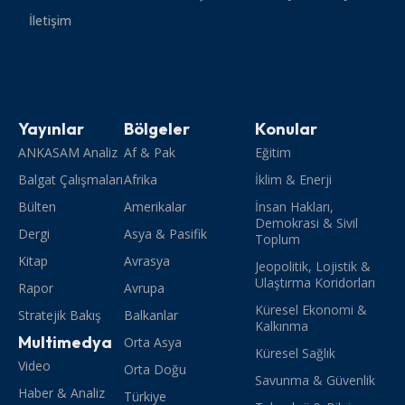
İletişim
Yayınlar
Bölgeler
Konular
ANKASAM Analiz
Af & Pak
Eğitim
Balgat Çalışmaları
Afrika
İklim & Enerji
Bülten
Amerikalar
İnsan Hakları,
Demokrasi & Sivil
Dergi
Asya & Pasifik
Toplum
Kitap
Avrasya
Jeopolitik, Lojistik &
Ulaştırma Koridorları
Rapor
Avrupa
Küresel Ekonomi &
Stratejik Bakış
Balkanlar
Kalkınma
Multimedya
Orta Asya
Küresel Sağlık
Video
Orta Doğu
Savunma & Güvenlik
Haber & Analiz
Türkiye