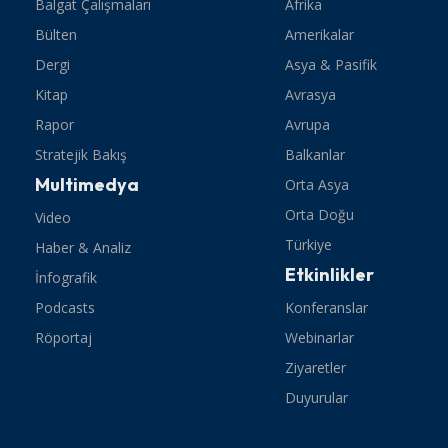
Balgat Çalışmaları
Afrika
Bülten
Amerikalar
Dergi
Asya & Pasifik
Kitap
Avrasya
Rapor
Avrupa
Stratejik Bakış
Balkanlar
Multimedya
Orta Asya
Orta Doğu
Video
Türkiye
Haber & Analiz
Etkinlikler
İnfografik
Podcasts
Konferanslar
Röportaj
Webinarlar
Ziyaretler
Duyurular