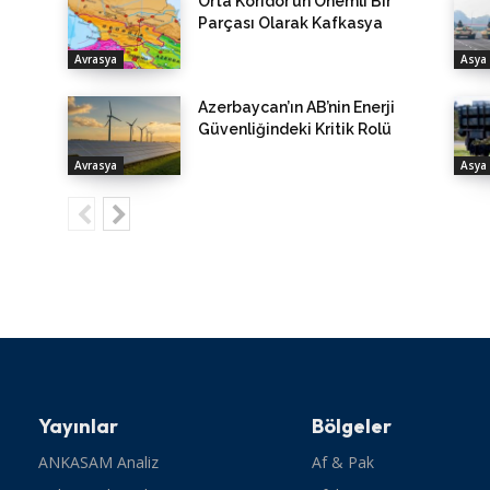
Orta Koridor’un Önemli Bir
Parçası Olarak Kafkasya
Avrasya
Asya 
Azerbaycan’ın AB’nin Enerji
Güvenliğindeki Kritik Rolü
Avrasya
Asya 
Yayınlar
Bölgeler
ANKASAM Analiz
Af & Pak