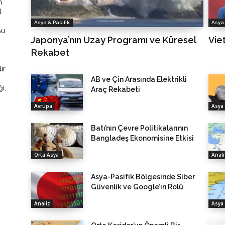
n
l
n
Asya & Pasifik
Asya 
Şu
Japonya’nın Uzay Programı ve Küresel
Vie
Rekabet
r.
AB ve Çin Arasında Elektrikli
ği,
Araç Rekabeti
Avrupa
Asya 
Batı’nın Çevre Politikalarının
Bangladeş Ekonomisine Etkisi
Orta Asya
Anali
Asya-Pasifik Bölgesinde Siber
Güvenlik ve Google’ın Rolü
Analiz
Asya 