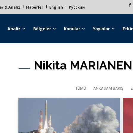
r & Analiz
Haberler
English
Русский
Analiz
Bölgeler
Konular
Yayınlar
Etkin
Nikita MARIANE
TÜMÜ
ANKASAM BAKIŞ
E