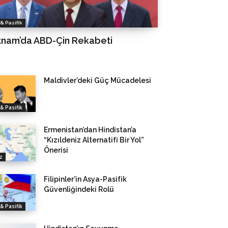
& Pasifik
tnam’da ABD-Çin Rekabeti
Maldivler’deki Güç Mücadelesi
& Pasifik
Ermenistan’dan Hindistan’a
“Kızıldeniz Alternatifi Bir Yol”
Önerisi
z
Filipinler’in Asya-Pasifik
Güvenliğindeki Rolü
& Pasifik