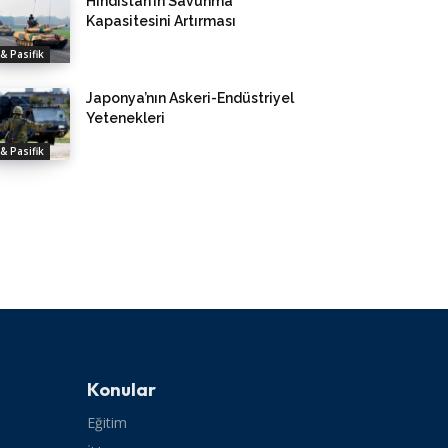
Hindistan’ın Savunma
Kapasitesini Artırması
& Pasifik
Japonya’nın Askeri-Endüstriyel
Yetenekleri
& Pasifik
Konular
Eğitim