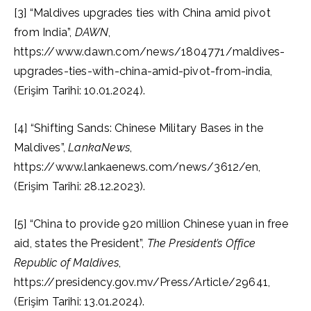
[3] “Maldives upgrades ties with China amid pivot
from India”,
DAWN
,
https://www.dawn.com/news/1804771/maldives-
upgrades-ties-with-china-amid-pivot-from-india,
(Erişim Tarihi: 10.01.2024).
[4] “Shifting Sands: Chinese Military Bases in the
Maldives”,
LankaNews
,
https://www.lankaenews.com/news/3612/en,
(Erişim Tarihi: 28.12.2023).
[5] “China to provide 920 million Chinese yuan in free
aid, states the President”,
The President’s Office
Republic of Maldives
,
https://presidency.gov.mv/Press/Article/29641,
(Erişim Tarihi: 13.01.2024).