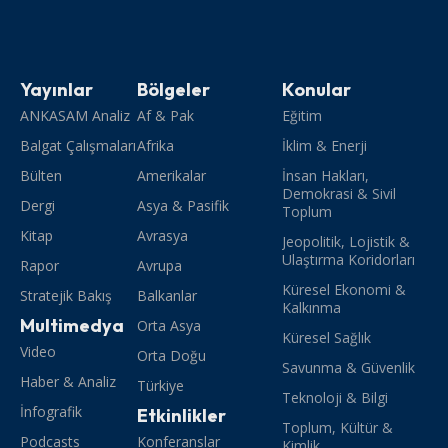
Yayınlar
Bölgeler
Konular
ANKASAM Analiz
Af & Pak
Eğitim
Balgat Çalışmaları
Afrika
İklim & Enerji
Bülten
Amerikalar
İnsan Hakları,
Demokrasi & Sivil
Dergi
Asya & Pasifik
Toplum
Kitap
Avrasya
Jeopolitik, Lojistik &
Ulaştırma Koridorları
Rapor
Avrupa
Küresel Ekonomi &
Stratejik Bakış
Balkanlar
Kalkınma
Multimedya
Orta Asya
Küresel Sağlık
Video
Orta Doğu
Savunma & Güvenlik
Haber & Analiz
Türkiye
Teknoloji & Bilgi
İnfografik
Etkinlikler
Toplum, Kültür &
Podcasts
Konferanslar
Kimlik