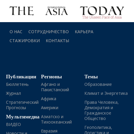
О НАС
СОТРУДНИЧЕСТВО
КАРЬЕРА
СТАЖИРОВКИ
КОНТАКТЫ
Публикации
Регионы
Темы
Бюллетень
Афгано и
Образование
Пакистанский
Журнал
Климат и Энергетика
Африка
Стратегический
Права Человека,
Прогнозы
Америки
Демократия и
Гражданское
Мультимедиа
Азиатско и
Общество
Тихоокеанский
ВИДЕО
Геополитика,
Евразия
Логистика и
Новости и