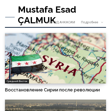
Mustafa Esad
ÇALMUK
ALL
ВЗГЛЯД АНКАСАМ
Подробнее
Средний Восток
Восстановление Сирии после революции