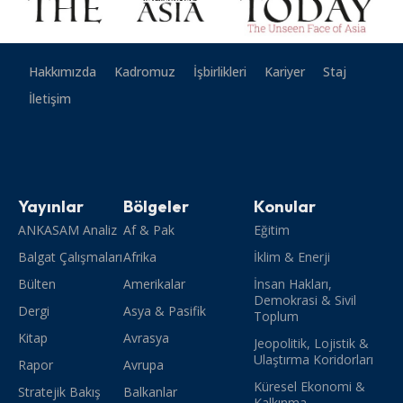
Hakkımızda
Kadromuz
İşbirlikleri
Kariyer
Staj
İletişim
Yayınlar
Bölgeler
Konular
ANKASAM Analiz
Af & Pak
Eğitim
Balgat Çalışmaları
Afrika
İklim & Enerji
Bülten
Amerikalar
İnsan Hakları,
Demokrasi & Sivil
Dergi
Asya & Pasifik
Toplum
Kitap
Avrasya
Jeopolitik, Lojistik &
Ulaştırma Koridorları
Rapor
Avrupa
Küresel Ekonomi &
Stratejik Bakış
Balkanlar
Kalkınma