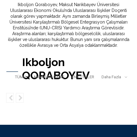
Ikboljon Qoraboyev, Maksut Narikbayev Üniversitesi
Uluslararası Ekonomi Okulu’nda Uluslararası İlişkiler Doçenti
olarak görev yapmaktadır. Aynı zamanda Birleşmiş Milletler
Üniversitesi Karşılaştırmalı Bölgesel Entegrasyon Çalışmaları
Enstitüsü’nde (UNU-CRIS) Yardımcı Araştırma Görevlisidir.
Araştırma alanları; karşılaştırmalı bölgeselcilik, uluslararası
ilişkiler ve uluslararası hukuktur. Bunun yanı sıra çalışmalarında
özellikle Avrasya ve Orta Asya’ya odaklanmaktadır.
Ikboljon
QORABOYEV
TÜMÜ
ANKASAM BAKIŞ
ENSTİTÜLER
Daha Fazla