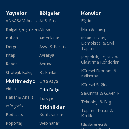
Yayınlar
Bölgeler
Konular
ANKASAM Analiz
Af & Pak
Eğitim
Balgat Çalışmaları
Afrika
İklim & Enerji
Bülten
Amerikalar
İnsan Hakları,
Demokrasi & Sivil
Dergi
Asya & Pasifik
Toplum
Kitap
Avrasya
Jeopolitik, Lojistik &
Ulaştırma Koridorları
Rapor
Avrupa
Küresel Ekonomi &
Stratejik Bakış
Balkanlar
Kalkınma
Multimedya
Orta Asya
Küresel Sağlık
Video
Orta Doğu
Savunma & Güvenlik
Haber & Analiz
Türkiye
Teknoloji & Bilgi
İnfografik
Etkinlikler
Toplum, Kültür &
Podcasts
Konferanslar
Kimlik
Röportaj
Webinarlar
Uluslararası &