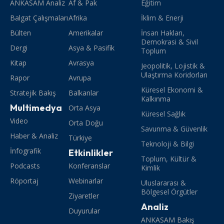
ANKASAM Analiz
Af & Pak
Eğitim
Balgat Çalışmaları
Afrika
İklim & Enerji
Bülten
Amerikalar
İnsan Hakları,
Demokrasi & Sivil
Dergi
Asya & Pasifik
Toplum
Kitap
Avrasya
Jeopolitik, Lojistik &
Ulaştırma Koridorları
Rapor
Avrupa
Küresel Ekonomi &
Stratejik Bakış
Balkanlar
Kalkınma
Multimedya
Orta Asya
Küresel Sağlık
Video
Orta Doğu
Savunma & Güvenlik
Haber & Analiz
Türkiye
Teknoloji & Bilgi
İnfografik
Etkinlikler
Toplum, Kültür &
Podcasts
Konferanslar
Kimlik
Röportaj
Webinarlar
Uluslararası &
Bölgesel Örgütler
Ziyaretler
Analiz
Duyurular
ANKASAM Bakış