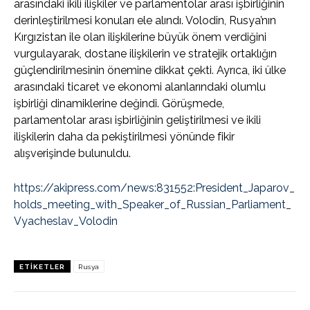
arasındaki ikili ilişkiler ve parlamentolar arası işbirliğinin
derinleştirilmesi konuları ele alındı. Volodin, Rusya’nın
Kırgızistan ile olan ilişkilerine büyük önem verdiğini
vurgulayarak, dostane ilişkilerin ve stratejik ortaklığın
güçlendirilmesinin önemine dikkat çekti. Ayrıca, iki ülke
arasındaki ticaret ve ekonomi alanlarındaki olumlu
işbirliği dinamiklerine değindi. Görüşmede,
parlamentolar arası işbirliğinin geliştirilmesi ve ikili
ilişkilerin daha da pekiştirilmesi yönünde fikir
alışverişinde bulunuldu.
https://akipress.com/news:831552:President_Japarov_
holds_meeting_with_Speaker_of_Russian_Parliament_
Vyacheslav_Volodin
ETIKETLER
Rusya