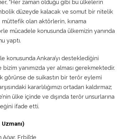
mer, “Her zaman olduğu gibi bu ülkelerin
mbolik düzeyde kalacak ve somut bir nitelik
a müttefik olan aktörlerin, kınama
rörle mücadele konusunda ülkemizin yanında
u yaptı.
le konusunda Ankara’yı desteklediğini
 de bizim yanımızda yer alması gerekmektedir.
ak görünse de suikastın bir terör eylemi
arşısındaki kararlılığımızı ortadan kaldırmaz;
e’nin ülke içinde ve dışında terör unsurlarına
ğini ifade etti.
i Uzmanı)
Ağar, Erbil’de