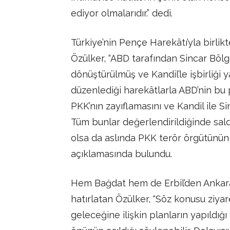
ediyor olmalarıdır.” dedi.
Türkiye’nin Pençe Harekâtı’yla birlik
Özülker, “ABD tarafından Sincar Bölg
dönüştürülmüş ve Kandil’le işbirliği y
düzenlediği harekâtlarla ABD’nin bu 
PKK’nın zayıflamasını ve Kandil ile Si
Tüm bunlar değerlendirildiğinde sald
olsa da aslında PKK terör örgütünün 
açıklamasında bulundu.
Hem Bağdat hem de Erbil’den Ankara’
hatırlatan Özülker, “Söz konusu ziyare
geleceğine ilişkin planların yapıldığ