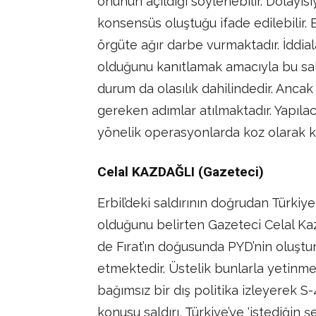
önünün açıldığı söylenebilir. Dolayı
konsensüs oluştuğu ifade edilebilir.
örgüte ağır darbe vurmaktadır. İddia
olduğunu kanıtlamak amacıyla bu sald
durum da olasılık dahilindedir. Ancak
gereken adımlar atılmaktadır. Yapıla
yönelik operasyonlarda koz olarak kul
Celal KAZDAĞLI (Gazeteci)
Erbil’deki saldırının doğrudan Türkiye
olduğunu belirten Gazeteci Celal Kaz
de Fırat’ın doğusunda PYD’nin oluştu
etmektedir. Üstelik bunlarla yetinme
bağımsız bir dış politika izleyerek S-4
konusu saldırı, Türkiye’ye ‘istediği