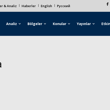
r & Analiz
Haberler
English
Русский
Analiz
Bölgeler
Konular
Yayınlar
Etkin
a