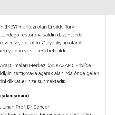
in (IKBY) merkezi olan Erbil’de Türk
ulunduğu restorana saldırı düzenlendi.
revlimiz şehit oldu. Olaya ilişkin olarak
n yanıtın verileceği belirtildi.
Araştırmaları Merkezi (ANKASAM), Erbil’de
ldiğini tartışmaya açarak alanında önde gelen
ni dikkatlerinize sunmaktadır.
aşdanışmanı)
ulunan Prof. Dr. Sencer
örgütleriyle başarılı bir mücadele yürüttüğü