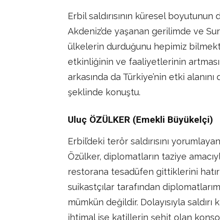
Erbil saldırısının küresel boyutunun
Akdeniz’de yaşanan gerilimde ve Suriy
ülkelerin durduğunu hepimiz bilmektey
etkinliğinin ve faaliyetlerinin artmas
arkasında da Türkiye’nin etki alanını 
şeklinde konuştu.
Uluç ÖZÜLKER (Emekli Büyükelçi)
Erbil’deki terör saldırısını yorumlay
Özülker, diplomatların taziye amacıy
restorana tesadüfen gittiklerini hatı
suikastçılar tarafından diplomatları
mümkün değildir. Dolayısıyla saldırı ka
ihtimal ise katillerin şehit olan kons