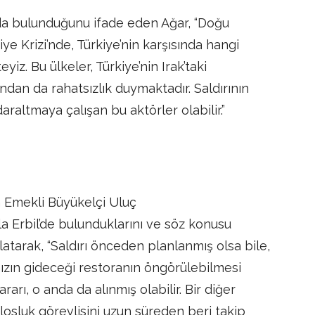
 da bulunduğunu ifade eden Ağar, “Doğu
e Krizi’nde, Türkiye’nin karşısında hangi
iz. Bu ülkeler, Türkiye’nin Irak’taki
ından da rahatsızlık duymaktadır. Saldırının
daraltmaya çalışan bu aktörler olabilir.”
an Emekli Büyükelçi Uluç
la Erbil’de bulunduklarını ve söz konusu
rlatarak, “Saldırı önceden planlanmış olsa bile,
mızın gideceği restoranın öngörülebilmesi
rarı, o anda da alınmış olabilir. Bir diğer
olosluk görevlisini uzun süreden beri takip