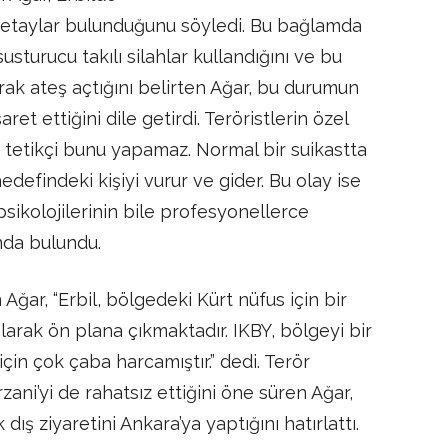
 detaylar bulunduğunu söyledi. Bu bağlamda
susturucu takılı silahlar kullandığını ve bu
narak ateş açtığını belirten Ağar, bu durumun
et ettiğini dile getirdi. Teröristlerin özel
r tetikçi bunu yapamaz. Normal bir suikastta
 hedefindeki kişiyi vurur ve gider. Bu olay ise
 psikolojilerinin bile profesyonellerce
ında bulundu.
Ağar, “Erbil, bölgedeki Kürt nüfus için bir
olarak ön plana çıkmaktadır. IKBY, bölgeyi bir
in çok çaba harcamıştır.” dedi. Terör
ani’yi de rahatsız ettiğini öne süren Ağar,
dış ziyaretini Ankara’ya yaptığını hatırlattı.