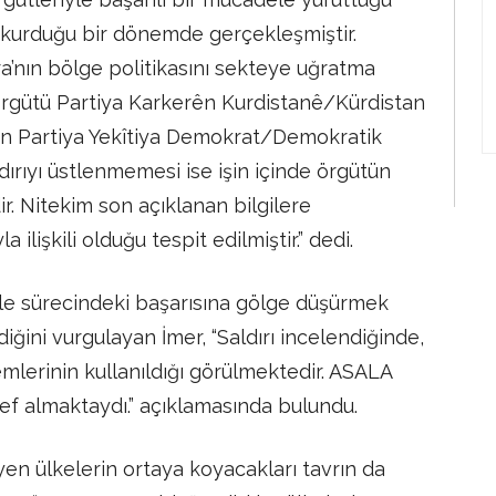
er kurduğu bir dönemde gerçekleşmiştir.
ra’nın bölge politikasını sekteye uğratma
r örgütü Partiya Karkerên Kurdistanê/Kürdistan
olan Partiya Yekîtiya Demokrat/Demokratik
ldırıyı üstlenmemesi ise işin içinde örgütün
 Nitekim son açıklanan bilgilere
a ilişkili olduğu tespit edilmiştir.” dedi.
ele sürecindeki başarısına gölge düşürmek
ğini vurgulayan İmer, “Saldırı incelendiğinde,
mlerinin kullanıldığı görülmektedir. ASALA
ef almaktaydı.” açıklamasında bulundu.
yen ülkelerin ortaya koyacakları tavrın da