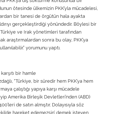
sıyla PKK’ya diş söktürme konusunda bir
 Bunun ötesinde ülkemizin PKK’yla mücadelesi,
lardan bir tanesi de örgütün hala ayakta
ırıyı gerçekleştirdiği yönündedir. Böylesi bir
 Türkiye ve Irak yönetimleri tarafından
cak araştırmalardan sonra bu olay, PKK’ya
lanılabilir.” yorumunu yaptı.
 karşıtı bir hamle
dağlı, “Türkiye, bir süredir hem PKK’ya hem
rmaya çalıştığı yapıya karşı mücadele
yip Amerika Birleşik Devletleri’nden (ABD)
00’leri de satın almıştır. Dolayısıyla söz
n şekilde hareket edemezsin’ demek isteyen