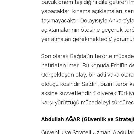
büyük önem taşıdığını dile getiren İ
yapacakları kınama açıklamaları, se
taşımayacaktır. Dolayısıyla Ankara’yl
açıklamalarının ötesine geçerek te
yer almaları gerekmektedir.” yorumun
Son olarak Bağdat’ın terörle mücade
hatırlatan İmer, “Bu konuda Erbil’in
Gerçekleşen olay, bir adli vaka olar
olduğu kesindir. Saldırı, bizim terör k
aksine kuvvetlendirir.” diyerek Türkiy
karşı yürüttüğü mücadeleyi sürdürece
Abdullah AĞAR (Güvenlik ve Stratej
Güvenlik ve Strateji Uzmanı Abdullah 