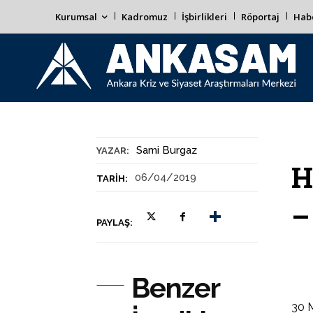
Kurumsal
Kadromuz
İşbirlikleri
Röportaj
Habe
Sami Burgaz
YAZAR:
H
06/04/2019
TARIH:
–
PAYLAŞ:
Benzer
30 M