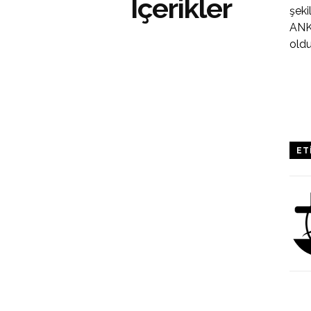
İçerikler
şeki
ANK
oldu
ET