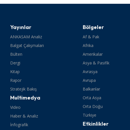
Yayınlar
Bölgeler
ANKASAM Analiz
Af & Pak
Balgat Çalışmaları
Afrika
Bülten
Amerikalar
Dergi
Asya & Pasifik
Kitap
Avrasya
Rapor
Avrupa
Stratejik Bakış
Balkanlar
Multimedya
Orta Asya
Orta Doğu
Video
Türkiye
Haber & Analiz
Etkinlikler
İnfografik