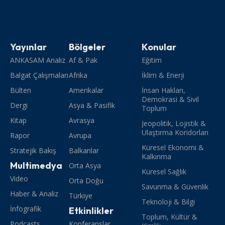
Yayınlar
Bölgeler
Konular
ANKASAM Analiz
Af & Pak
Eğitim
Balgat Çalışmaları
Afrika
İklim & Enerji
Bülten
Amerikalar
İnsan Hakları,
Demokrasi & Sivil
Dergi
Asya & Pasifik
Toplum
Kitap
Avrasya
Jeopolitik, Lojistik &
Ulaştırma Koridorları
Rapor
Avrupa
Küresel Ekonomi &
Stratejik Bakış
Balkanlar
Kalkınma
Multimedya
Orta Asya
Küresel Sağlık
Video
Orta Doğu
Savunma & Güvenlik
Haber & Analiz
Türkiye
Teknoloji & Bilgi
İnfografik
Etkinlikler
Toplum, Kültür &
Podcasts
Konferanslar