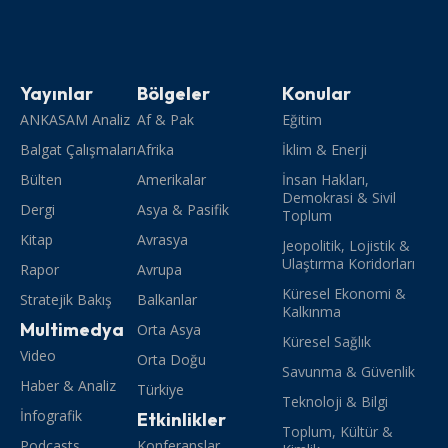
Yayınlar
Bölgeler
Konular
ANKASAM Analiz
Af & Pak
Eğitim
Balgat Çalışmaları
Afrika
İklim & Enerji
Bülten
Amerikalar
İnsan Hakları,
Demokrasi & Sivil
Dergi
Asya & Pasifik
Toplum
Kitap
Avrasya
Jeopolitik, Lojistik &
Ulaştırma Koridorları
Rapor
Avrupa
Küresel Ekonomi &
Stratejik Bakış
Balkanlar
Kalkınma
Multimedya
Orta Asya
Küresel Sağlık
Video
Orta Doğu
Savunma & Güvenlik
Haber & Analiz
Türkiye
Teknoloji & Bilgi
İnfografik
Etkinlikler
Toplum, Kültür &
Podcasts
Konferanslar