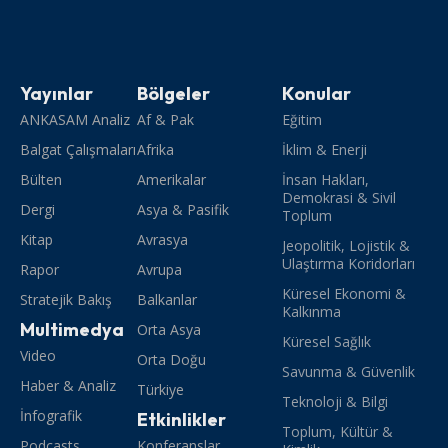
Yayınlar
Bölgeler
Konular
ANKASAM Analiz
Af & Pak
Eğitim
Balgat Çalışmaları
Afrika
İklim & Enerji
Bülten
Amerikalar
İnsan Hakları,
Demokrasi & Sivil
Dergi
Asya & Pasifik
Toplum
Kitap
Avrasya
Jeopolitik, Lojistik &
Ulaştırma Koridorları
Rapor
Avrupa
Küresel Ekonomi &
Stratejik Bakış
Balkanlar
Kalkınma
Multimedya
Orta Asya
Küresel Sağlık
Video
Orta Doğu
Savunma & Güvenlik
Haber & Analiz
Türkiye
Teknoloji & Bilgi
İnfografik
Etkinlikler
Toplum, Kültür &
Podcasts
Konferanslar