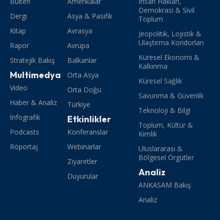
Bülten
Amerikalar
İnsan Hakları,
Demokrasi & Sivil
Dergi
Asya & Pasifik
Toplum
Kitap
Avrasya
Jeopolitik, Lojistik &
Ulaştırma Koridorları
Rapor
Avrupa
Küresel Ekonomi &
Stratejik Bakış
Balkanlar
Kalkınma
Multimedya
Orta Asya
Küresel Sağlık
Video
Orta Doğu
Savunma & Güvenlik
Haber & Analiz
Türkiye
Teknoloji & Bilgi
İnfografik
Etkinlikler
Toplum, Kültür &
Podcasts
Konferanslar
Kimlik
Röportaj
Webinarlar
Uluslararası &
Bölgesel Örgütler
Ziyaretler
Analiz
Duyurular
ANKASAM Bakış
Analiz