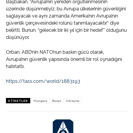
Başbakan, “Avrupa’nın yeniden örgütlenmesinin
üzerinde düşünmeliyiz; bu Avrupa ülkelerinin güvenliğini
sağlayacak ve aynı zamanda Amerika’nın Avrupa’nın
güvenlik çerçevesindeki rolünü tanımlayacaktır” diye
belirtti. Bunun, “gelecek bir iki yıl için bir hedef” olduğunu
düşünüyor.
Orban, ABD’nin NATO’nun baskın gücü olarak,
Avrupa’nın güvenlik yapısında önemli bir rol oynadığını
hatırlattı.
https://tass.com/world/1883193
ETIKETLER
Hungary
Rusya
Ukrayna