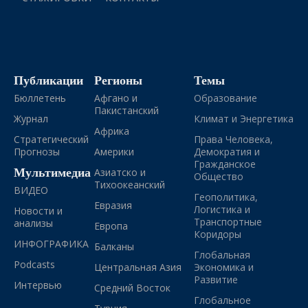
Публикации
Регионы
Темы
Бюллетень
Афгано и
Образование
Пакистанский
Журнал
Климат и Энергетика
Африка
Стратегический
Права Человека,
Прогнозы
Америки
Демократия и
Гражданское
Мультимедиа
Азиатско и
Общество
Тихоокеанский
ВИДЕО
Геополитика,
Евразия
Логистика и
Новости и
Транспортные
анализы
Европа
Коридоры
ИНФОГРАФИКА
Балканы
Глобальная
Podcasts
Центральная Азия
Экономика и
Развитие
Интервью
Средний Восток
Глобальное