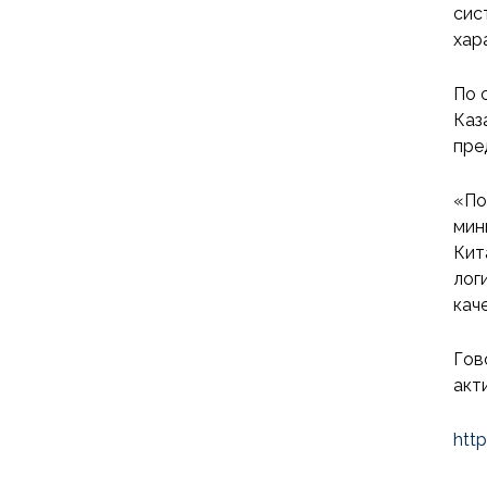
сис
хар
По 
Каз
пре
«По
мин
Кит
лог
кач
Гов
акт
htt