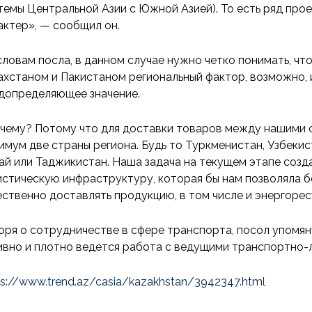
темы Центральной Азии с Южной Азией). То есть ряд прое
актер», — сообщил он.
словам посла, в данном случае нужно четко понимать, чт
ахстаном и Пакистаном региональный фактор, возможно,
допределяющее значение.
чему? Потому что для доставки товаров между нашими с
имум две страны региона. Будь то Туркменистан, Узбекис
ай или Таджикистан. Наша задача на текущем этапе соз
истическую инфраструктуру, которая бы нам позволяла б
ественно доставлять продукцию, в том числе и энергорес
оря о сотрудничестве в сфере транспорта, посол упомяну
ивно и плотно ведется работа с ведущими транспортно-
ps://www.trend.az/casia/kazakhstan/3942347.html