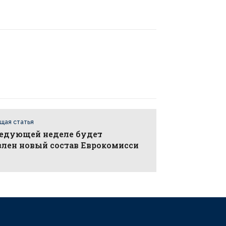
щая статья
ледующей неделе будет
влен новый состав Еврокомисси