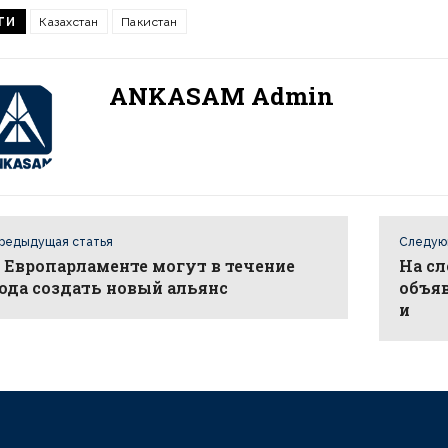
ГИ
Казахстан
Пакистан
ANKASAM Admin
редыдущая статья
Следую
 Европарламенте могут в течение
На с
ода создать новый альянс
объя
и