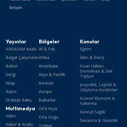
İletişim
Yayınlar
Bölgeler
Konular
ANKASAM Analiz
Af & Pak
Eğitim
Balgat Çalışmaları
Afrika
İklim & Enerji
Bülten
Amerikalar
İnsan Hakları,
Demokrasi & Sivil
Dergi
Asya & Pasifik
Toplum
Kitap
Avrasya
Jeopolitik, Lojistik &
Ulaştırma Koridorları
Rapor
Avrupa
Küresel Ekonomi &
Stratejik Bakış
Balkanlar
Kalkınma
Multimedya
Orta Asya
Küresel Sağlık
Video
Orta Doğu
Savunma & Güvenlik
Haber & Analiz
Türkiye