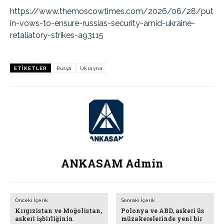
https://www.themoscowtimes.com/2026/06/28/put
in-vows-to-ensure-russias-security-amid-ukraine-
retaliatory-strikes-a93115
ETIKETLER
Rusya
Ukrayna
ANKASAM Admin
Önceki İçerik
Sonraki İçerik
Kırgızistan ve Moğolistan,
Polonya ve ABD, askeri üs
askeri işbirliğinin
müzakerelerinde yeni bir