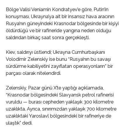
Bölge Valisi Veniamin Kondratyev’e göre, Putin’in
konuşması, Ukrayna’ya ait bir insansız hava aracının
Rusya’nın güneyindeki Krasnodar bölgesinde bir kişiyi
öldürdüğü ve bir rafineride yangına neden olduğu
saldırıdan birkaç saat sonra gerçekleşti.
Kiev, saldırıyı üstlendi; Ukrayna Cumhurbaşkanı
Volodimir Zelenskiy ise bunu “Rusya’nın bu savaşı
sürdürme kabiliyetini zayıflatan operasyonların” bir
parçası olarak nitelendirdi.
Zelenskiy, Pazar günü X’te yaptığı açıklamada,
“Krasnodar bölgesindeki Slavyansk petrol rafinerisi
vuruldu — burası cepheden yaklaşık 300 kilometre
uzaklıkta. Ayrıca, sınırımızdan yaklaşık 700 kilometre
uzaklıktaki Yaroslavl bölgesindeki bir rafineriye de
ulaştık” dedi.