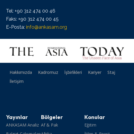
Tel: +90 312 474 00 46
Faks: +90 312 474 00 45
E-Posta:
info@ankasam.org
Hakkımızda
Kadromuz
İşbirlikleri
Kariyer
Staj
İletişim
Yayınlar
Bölgeler
Konular
ANKASAM Analiz
Af & Pak
Eğitim
Balgat Çalışmaları
Afrika
İklim & Enerji