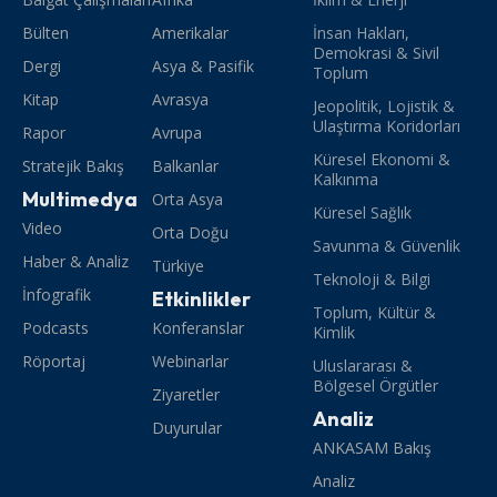
Bülten
Amerikalar
İnsan Hakları,
Demokrasi & Sivil
Dergi
Asya & Pasifik
Toplum
Kitap
Avrasya
Jeopolitik, Lojistik &
Ulaştırma Koridorları
Rapor
Avrupa
Küresel Ekonomi &
Stratejik Bakış
Balkanlar
Kalkınma
Multimedya
Orta Asya
Küresel Sağlık
Video
Orta Doğu
Savunma & Güvenlik
Haber & Analiz
Türkiye
Teknoloji & Bilgi
İnfografik
Etkinlikler
Toplum, Kültür &
Podcasts
Konferanslar
Kimlik
Röportaj
Webinarlar
Uluslararası &
Bölgesel Örgütler
Ziyaretler
Analiz
Duyurular
ANKASAM Bakış
Analiz