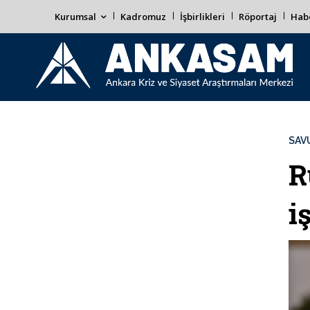
Kurumsal
Kadromuz
İşbirlikleri
Röportaj
Habe
SAV
R
i