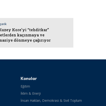
İçerik
Kuzey Kore’yi “tehditkar”
yetlerden kaçınmaya ve
masiye dönmeye çağırıyor
Konular
Eğitim
İklim & Enerji
İnsan Hakları, Demokrasi & Sivil Toplum