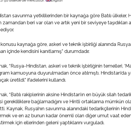
zı şu dillerde de mevcuttur:
English
istan savunma yetkililerinden bir kaynağa göre Batılı ülkeler,
 zamandan beri var olan ve artık yeni bir seviyeye taşıdıkları as
 ediyor.
konusu kaynağa göre, askeri ve teknik işbirliği alanında Rusya-
n içinde kendisini kanıtlamış” durumdadır.
ak, “Rusya-Hindistan, askeri ve teknik işbirliğinin temelleri, ‘M
gram kamuoyuna duyurulmadan önce atılmıştı. Hindistan’da y
uçak üretildi.” ifadelerini kullandı.
ak, “Batılı rakiplerinin aksine Hindistan’ın en büyük silah tedarik
si gerekliliklere bağlamadığını ve Hintli ortaklarına mümkün olan 
rtti. Kaynak, Rusya’nın savunma alanındaki tedarikçilerinin Hin
rmek ve en az bunun kadar önemli olan diğer umut vaat eden ask
ştirmek için ellerinden geleni yaptıklarını vurguladı.