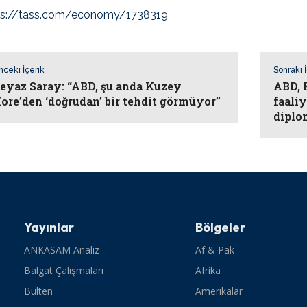
ps://tass.com/economy/1738319
nceki İçerik
Sonraki 
eyaz Saray: “ABD, şu anda Kuzey
ABD, 
ore’den ‘doğrudan’ bir tehdit görmüyor”
faali
diplo
Yayınlar
Bölgeler
ANKASAM Analiz
Af & Pak
Balgat Çalışmaları
Afrika
Bülten
Amerikalar