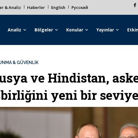
r & Analiz
Haberler
English
Русский
Analiz
Bölgeler
Konular
Yayınlar
Etkin
UNMA & GÜVENLİK
usya ve Hindistan, aske
şbirliğini yeni bir seviy