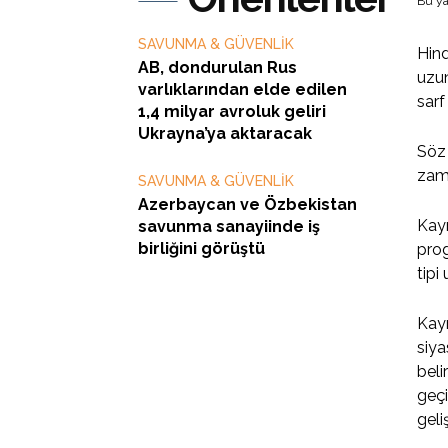
Bu ya
SAVUNMA & GÜVENLİK
Hind
AB, dondurulan Rus
uzun
varlıklarından elde edilen
sarf
1,4 milyar avroluk geliri
Ukrayna’ya aktaracak
Söz 
zama
SAVUNMA & GÜVENLİK
Azerbaycan ve Özbekistan
Kayn
savunma sanayiinde iş
birliğini görüştü
pro
tipi 
Kayn
siya
beli
geçi
geli