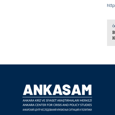
htt
Ö
B
K