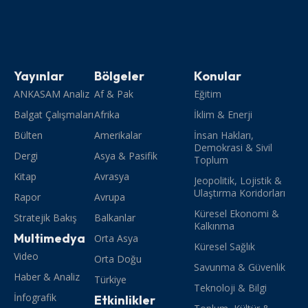
Yayınlar
Bölgeler
Konular
ANKASAM Analiz
Af & Pak
Eğitim
Balgat Çalışmaları
Afrika
İklim & Enerji
Bülten
Amerikalar
İnsan Hakları,
Demokrasi & Sivil
Dergi
Asya & Pasifik
Toplum
Kitap
Avrasya
Jeopolitik, Lojistik &
Ulaştırma Koridorları
Rapor
Avrupa
Küresel Ekonomi &
Stratejik Bakış
Balkanlar
Kalkınma
Multimedya
Orta Asya
Küresel Sağlık
Video
Orta Doğu
Savunma & Güvenlik
Haber & Analiz
Türkiye
Teknoloji & Bilgi
İnfografik
Etkinlikler