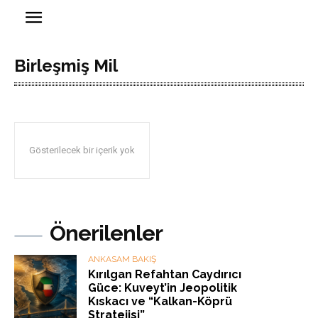
Birleşmiş Mil
Gösterilecek bir içerik yok
Önerilenler
ANKASAM BAKIŞ
Kırılgan Refahtan Caydırıcı
Güce: Kuveyt’in Jeopolitik
Kıskacı ve “Kalkan-Köprü
Stratejisi”