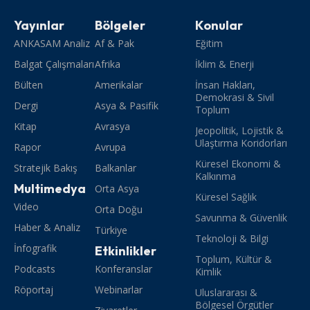
Yayınlar
Bölgeler
Konular
ANKASAM Analiz
Af & Pak
Eğitim
Balgat Çalışmaları
Afrika
İklim & Enerji
Bülten
Amerikalar
İnsan Hakları,
Demokrasi & Sivil
Dergi
Asya & Pasifik
Toplum
Kitap
Avrasya
Jeopolitik, Lojistik &
Ulaştırma Koridorları
Rapor
Avrupa
Küresel Ekonomi &
Stratejik Bakış
Balkanlar
Kalkınma
Multimedya
Orta Asya
Küresel Sağlık
Video
Orta Doğu
Savunma & Güvenlik
Haber & Analiz
Türkiye
Teknoloji & Bilgi
İnfografik
Etkinlikler
Toplum, Kültür &
Podcasts
Konferanslar
Kimlik
Röportaj
Webinarlar
Uluslararası &
Bölgesel Örgütler