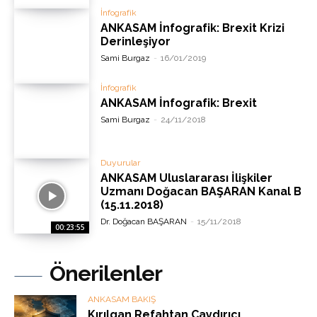
İnfografik
ANKASAM İnfografik: Brexit Krizi
Derinleşiyor
Sami Burgaz
-
16/01/2019
İnfografik
ANKASAM İnfografik: Brexit
Sami Burgaz
-
24/11/2018
Duyurular
ANKASAM Uluslararası İlişkiler
Uzmanı Doğacan BAŞARAN Kanal B
(15.11.2018)
Dr. Doğacan BAŞARAN
-
15/11/2018
00:23:55
Önerilenler
ANKASAM BAKIŞ
Kırılgan Refahtan Caydırıcı