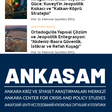
Güce: Kuveyt’in Jeopolitik
Kıskacı ve “Kalkan-Köprü
Stratejisi”
Prof. Dr. Mehmet Seyfettin EROL
ANKASAM BAKIŞ
Ortadoğu’da Yapısal Çözüm
ve Jeopolitik Entegrasyon:
“Akdeniz-Basra Güvenlik,
İstikrar ve Refah Kuşağı”
Prof. Dr. Mehmet Seyfettin EROL