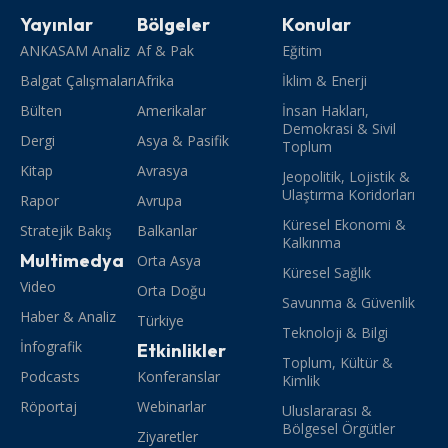
Yayınlar
Bölgeler
Konular
ANKASAM Analiz
Af & Pak
Eğitim
Balgat Çalışmaları
Afrika
İklim & Enerji
Bülten
Amerikalar
İnsan Hakları,
Demokrasi & Sivil
Dergi
Asya & Pasifik
Toplum
Kitap
Avrasya
Jeopolitik, Lojistik &
Ulaştırma Koridorları
Rapor
Avrupa
Küresel Ekonomi &
Stratejik Bakış
Balkanlar
Kalkınma
Multimedya
Orta Asya
Küresel Sağlık
Video
Orta Doğu
Savunma & Güvenlik
Haber & Analiz
Türkiye
Teknoloji & Bilgi
İnfografik
Etkinlikler
Toplum, Kültür &
Podcasts
Konferanslar
Kimlik
Röportaj
Webinarlar
Uluslararası &
Bölgesel Örgütler
Ziyaretler