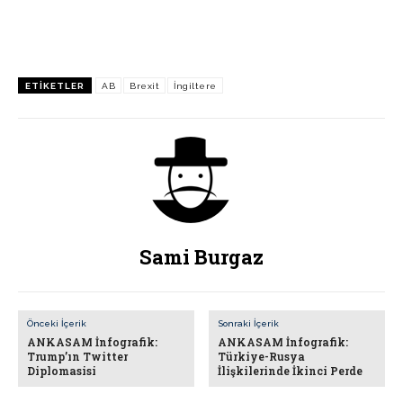
ETIKETLER
AB
Brexit
İngiltere
Sami Burgaz
Önceki İçerik
Sonraki İçerik
ANKASAM İnfografik:
ANKASAM İnfografik:
Trump’ın Twitter
Türkiye-Rusya
Diplomasisi
İlişkilerinde İkinci Perde