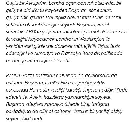
Güçlü bir Avrupa’nın Londra açısından rahatsız edici bir
gelişme olduğunu kaydeden Başaran, söz konusu
gelişmenin geleneksel İngiliz devlet refleksinin devamı
şeklinde okunabileceğini söyledi. Başaran, Brexit
sürecinin ABD’de yaşanan sorunlara paralel bir zamanda
ilerlediğini kaydederek Londra’nın Washington ile
yeniden eski günlerine dönerek müttefiklik ilişkisi tesis
edeceğini ve Almanya ve Fransa’ya karşı dış politikada
bir denge kuracağını iddia etti.
İsrail’in Gazze saldırıları hakkında da açıklamalarda
bulunan Başaran, İsrail’in Filistin’e yaptığı saldırı
esnasında Hamas’ın verdiği karşılığı öngöremediğini ifade
ederek Tel Aviv’in hazırlıksız yakalandığını söyledi.
Başaran, ateşkes kararıyla ülkede bir iç tartışma
başladığına da dikkat çekerek “İsrail’in bir yenilgi aldığı
söylenebilir.” dedi.