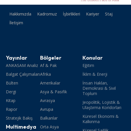
Hakkımızda
Kadromuz
İşbirlikleri
Kariyer
Staj
İletişim
Yayınlar
Bölgeler
Konular
ANKASAM Analiz
Af & Pak
Eğitim
Balgat Çalışmaları
Afrika
İklim & Enerji
Bülten
Amerikalar
İnsan Hakları,
Demokrasi & Sivil
Dergi
Asya & Pasifik
Toplum
Kitap
Avrasya
Jeopolitik, Lojistik &
Ulaştırma Koridorları
Rapor
Avrupa
Küresel Ekonomi &
Stratejik Bakış
Balkanlar
Kalkınma
Multimedya
Orta Asya
Küresel Sağlık