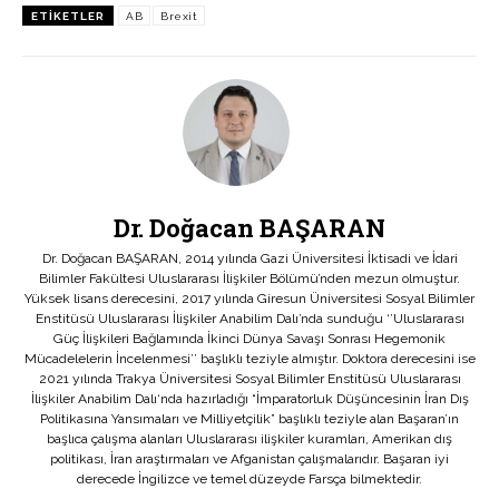
ETIKETLER
AB
Brexit
Dr. Doğacan BAŞARAN
Dr. Doğacan BAŞARAN, 2014 yılında Gazi Üniversitesi İktisadi ve İdari
Bilimler Fakültesi Uluslararası İlişkiler Bölümü’nden mezun olmuştur.
Yüksek lisans derecesini, 2017 yılında Giresun Üniversitesi Sosyal Bilimler
Enstitüsü Uluslararası İlişkiler Anabilim Dalı’nda sunduğu ‘’Uluslararası
Güç İlişkileri Bağlamında İkinci Dünya Savaşı Sonrası Hegemonik
Mücadelelerin İncelenmesi’’ başlıklı teziyle almıştır. Doktora derecesini ise
2021 yılında Trakya Üniversitesi Sosyal Bilimler Enstitüsü Uluslararası
İlişkiler Anabilim Dalı‘nda hazırladığı “İmparatorluk Düşüncesinin İran Dış
Politikasına Yansımaları ve Milliyetçilik” başlıklı teziyle alan Başaran’ın
başlıca çalışma alanları Uluslararası ilişkiler kuramları, Amerikan dış
politikası, İran araştırmaları ve Afganistan çalışmalarıdır. Başaran iyi
derecede İngilizce ve temel düzeyde Farsça bilmektedir.