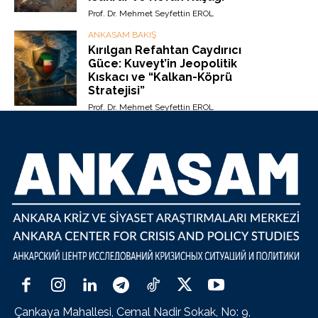
Prof. Dr. Mehmet Seyfettin EROL
ANKASAM BAKIŞ
Kırılgan Refahtan Caydırıcı
Güce: Kuveyt’in Jeopolitik
Kıskacı ve “Kalkan-Köprü
Stratejisi”
Prof. Dr. Mehmet Seyfettin EROL
Çankaya Mahallesi, Cemal Nadir Sokak, No: 9,