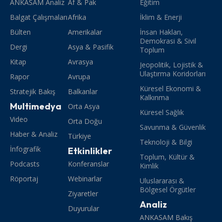
ANKASAM Analiz
Af & Pak
Eğitim
Balgat Çalışmaları
Afrika
İklim & Enerji
Bülten
Amerikalar
İnsan Hakları,
Demokrasi & Sivil
Dergi
Asya & Pasifik
Toplum
Kitap
Avrasya
Jeopolitik, Lojistik &
Ulaştırma Koridorları
Rapor
Avrupa
Küresel Ekonomi &
Stratejik Bakış
Balkanlar
Kalkınma
Multimedya
Orta Asya
Küresel Sağlık
Video
Orta Doğu
Savunma & Güvenlik
Haber & Analiz
Türkiye
Teknoloji & Bilgi
İnfografik
Etkinlikler
Toplum, Kültür &
Podcasts
Konferanslar
Kimlik
Röportaj
Webinarlar
Uluslararası &
Bölgesel Örgütler
Ziyaretler
Analiz
Duyurular
ANKASAM Bakış