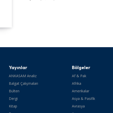
Yayınlar
Bölgeler
ANKASAM Analiz
Af & Pak
Balgat Çalışmaları
Afrika
Bülten
Amerikalar
Dergi
Asya & Pasifik
Kitap
Avrasya