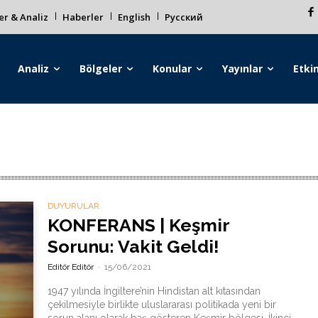
r & Analiz
Haberler
English
Русский
Analiz
Bölgeler
Konular
Yayınlar
Etkin
DUYURULAR
KONFERANS | Keşmir
Sorunu: Vakit Geldi!
Editör Editör
-
15/06/2021
1947 yılında İngiltere’nin Hindistan alt kıtasından
çekilmesiyle birlikte uluslararası politikada yeni bir