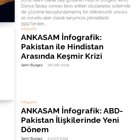
sorun alanı olarak baş gösteren Keşmir bölgesi, İkinci
Dünya Savaşı sonrası tesis edilen uluslararası sistemde
de çözüme kavuşturulamamış bir istikrarsızlık unsuru
ve sorunlu alan olarak karşımıza çıkmaktadır.
1950’lerden...
İnfografik
ANKASAM İnfografik:
Pakistan ile Hindistan
Arasında Keşmir Krizi
Sami Burgaz
-
08/08/2019
İnfografik
ANKASAM İnfografik: ABD-
Pakistan İlişkilerinde Yeni
Dönem
Sami Burgaz
-
23/07/2019