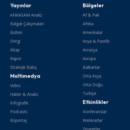
Yayınlar
Bölgeler
ANKASAM Analiz
Af & Pak
Balgat Çalışmaları
Afrika
Bülten
Amerikalar
Dergi
Asya & Pasifik
Kitap
Avrasya
Rapor
Avrupa
Stratejik Bakış
Balkanlar
Multimedya
Orta Asya
Orta Doğu
Video
Türkiye
Haber & Analiz
Etkinlikler
İnfografik
Podcasts
Konferanslar
Röportaj
Webinarlar
Ziyaretler