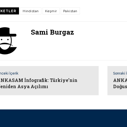
IKETLER
Hindistan
Keşmir
Pakistan
Sami Burgaz
nceki İçerik
Sonraki 
NKASAM İnfografik: Türkiye’nin
ANKAS
eniden Asya Açılımı
Doğus