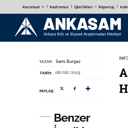
Kurumsal
Kadromuz
İşbirlikleri
Röportaj
Habe
İNF
Sami Burgaz
YAZAR:
A
08/08/2019
TARIH:
H
PAYLAŞ:
Benzer