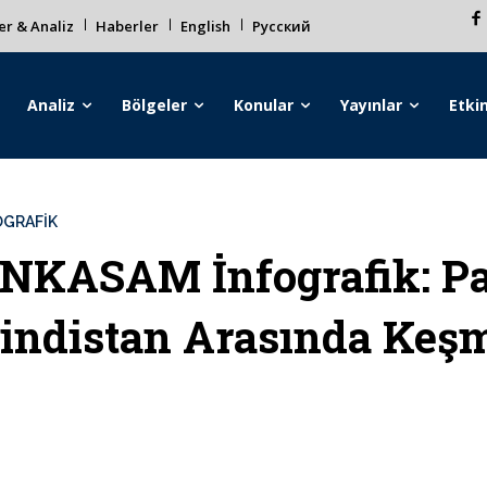
r & Analiz
Haberler
English
Русский
Analiz
Bölgeler
Konular
Yayınlar
Etkin
OGRAFIK
NKASAM İnfografik: Pak
indistan Arasında Keşm