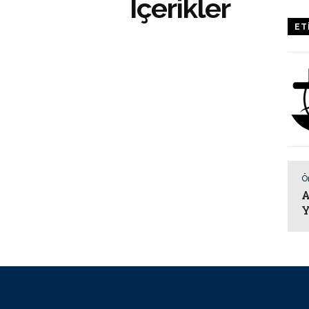
İçerikler
ET
Ö
A
Y