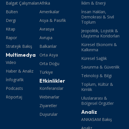
Balgat Çalışmaları
Afrika
İklim & Enerji
Bülten
Amerikalar
İnsan Hakları,
Demokrasi & Sivil
Dergi
Asya & Pasifik
Toplum
Kitap
Avrasya
Jeopolitik, Lojistik &
Ulaştırma Koridorları
Rapor
Avrupa
Küresel Ekonomi &
Stratejik Bakış
Balkanlar
Kalkınma
Multimedya
Orta Asya
Küresel Sağlık
Video
Orta Doğu
Savunma & Güvenlik
Haber & Analiz
Türkiye
Teknoloji & Bilgi
İnfografik
Etkinlikler
Toplum, Kültür &
Podcasts
Konferanslar
Kimlik
Röportaj
Webinarlar
Uluslararası &
Bölgesel Örgütler
Ziyaretler
Analiz
Duyurular
ANKASAM Bakış
Analiz