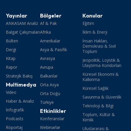
Yayınlar
Bölgeler
Konular
ANKASAM Analiz
Af & Pak
Eğitim
Balgat Çalışmaları
Afrika
İklim & Enerji
Bülten
Amerikalar
İnsan Hakları,
Demokrasi & Sivil
Dergi
Asya & Pasifik
Toplum
Kitap
Avrasya
Jeopolitik, Lojistik &
Ulaştırma Koridorları
Rapor
Avrupa
Küresel Ekonomi &
Stratejik Bakış
Balkanlar
Kalkınma
Multimedya
Orta Asya
Küresel Sağlık
Video
Orta Doğu
Savunma & Güvenlik
Haber & Analiz
Türkiye
Teknoloji & Bilgi
İnfografik
Etkinlikler
Toplum, Kültür &
Podcasts
Konferanslar
Kimlik
Röportaj
Webinarlar
Uluslararası &