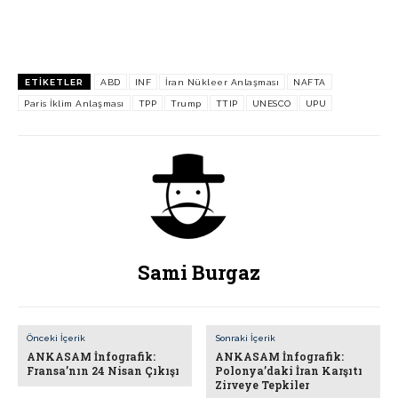
ETIKETLER
ABD
INF
İran Nükleer Anlaşması
NAFTA
Paris İklim Anlaşması
TPP
Trump
TTIP
UNESCO
UPU
Sami Burgaz
Önceki İçerik
Sonraki İçerik
ANKASAM İnfografik:
ANKASAM İnfografik:
Fransa’nın 24 Nisan Çıkışı
Polonya’daki İran Karşıtı
Zirveye Tepkiler