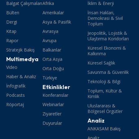
Balgat Çalışmaları
Afrika
İklim & Enerji
Bülten
Amerikalar
İnsan Hakları,
Demokrasi & Sivil
Dergi
Asya & Pasifik
Toplum
Kitap
Avrasya
Jeopolitik, Lojistik &
Ulaştırma Koridorları
Rapor
Avrupa
Küresel Ekonomi &
Stratejik Bakış
Balkanlar
Kalkınma
Multimedya
Orta Asya
Küresel Sağlık
Video
Orta Doğu
Savunma & Güvenlik
Haber & Analiz
Türkiye
Teknoloji & Bilgi
İnfografik
Etkinlikler
Toplum, Kültür &
Podcasts
Konferanslar
Kimlik
Röportaj
Webinarlar
Uluslararası &
Bölgesel Örgütler
Ziyaretler
Analiz
Duyurular
ANKASAM Bakış
Analiz