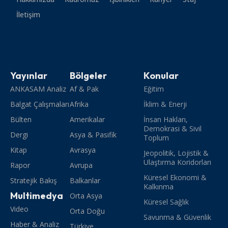
İletişim
Yayınlar
Bölgeler
Konular
ANKASAM Analiz
Af & Pak
Eğitim
Balgat Çalışmaları
Afrika
İklim & Enerji
Bülten
Amerikalar
İnsan Hakları,
Demokrasi & Sivil
Dergi
Asya & Pasifik
Toplum
Kitap
Avrasya
Jeopolitik, Lojistik &
Ulaştırma Koridorları
Rapor
Avrupa
Küresel Ekonomi &
Stratejik Bakış
Balkanlar
Kalkınma
Multimedya
Orta Asya
Küresel Sağlık
Video
Orta Doğu
Savunma & Güvenlik
Haber & Analiz
Türkiye