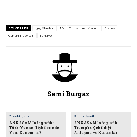
ETIKETLER
1915 Olayları
AB
Emmanuel Macron
Fransa
Osmanlı Devleti
Türkiye
Sami Burgaz
Önceki İçerik
Sonraki İçerik
ANKASAM İnfografik:
ANKASAM İnfografik:
Türk-Yunan İlişkilerinde
Trump’ın Çekildiği
Yeni Dönem mi?
Anlaşma ve Kurumlar