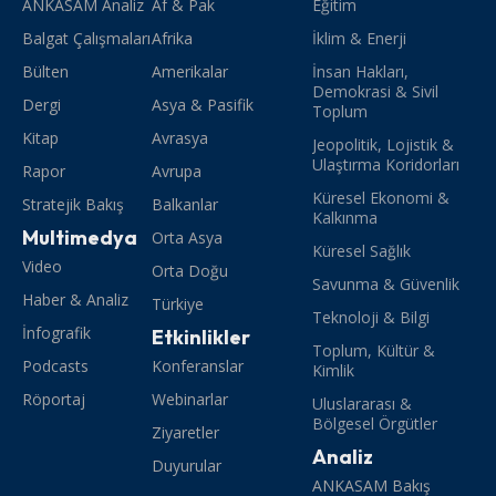
ANKASAM Analiz
Af & Pak
Eğitim
Balgat Çalışmaları
Afrika
İklim & Enerji
Bülten
Amerikalar
İnsan Hakları,
Demokrasi & Sivil
Dergi
Asya & Pasifik
Toplum
Kitap
Avrasya
Jeopolitik, Lojistik &
Ulaştırma Koridorları
Rapor
Avrupa
Küresel Ekonomi &
Stratejik Bakış
Balkanlar
Kalkınma
Multimedya
Orta Asya
Küresel Sağlık
Video
Orta Doğu
Savunma & Güvenlik
Haber & Analiz
Türkiye
Teknoloji & Bilgi
İnfografik
Etkinlikler
Toplum, Kültür &
Podcasts
Konferanslar
Kimlik
Röportaj
Webinarlar
Uluslararası &
Bölgesel Örgütler
Ziyaretler
Analiz
Duyurular
ANKASAM Bakış