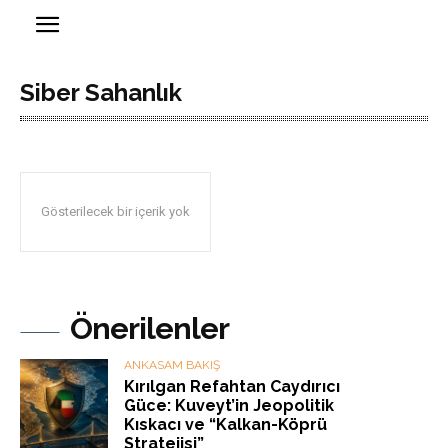
Siber Sahanlık
Gösterilecek bir içerik yok
Önerilenler
ANKASAM BAKIŞ
Kırılgan Refahtan Caydırıcı
Güce: Kuveyt’in Jeopolitik
Kıskacı ve “Kalkan-Köprü
Stratejisi”